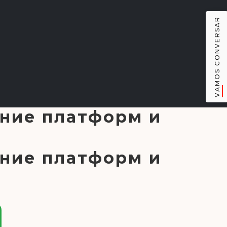
VAMOS CONVERSAR
ение платформ и
ение платформ и