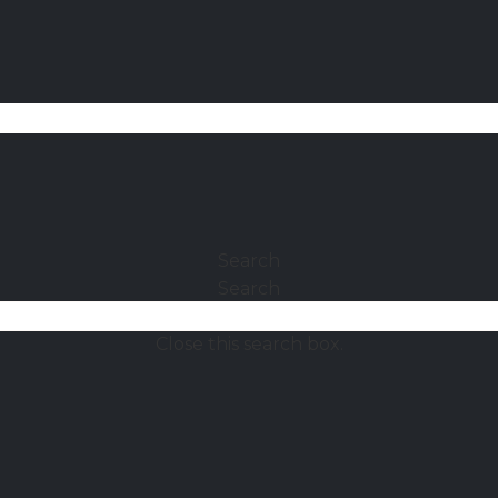
Search
Search
Close this search box.