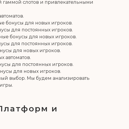
кой гаммой слотов и привлекательными
автоматов.
ые бонусы для новых игроков.
онусы для постоянных игроков.
ьные бонусы для новых игроков.
нусы для постоянных игроков.
онусы для новых игроков.
ых автоматов.
онусы для постоянных игроков.
онусы для новых игроков.
ьный выбор. Мы будем анализировать
игры.
 Платформ и