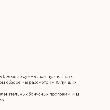
ь большие суммы, вам нужно знать,
том обзоре мы рассмотрим 10 лучших
ивлекательных бонусных программ. Мы
ор.