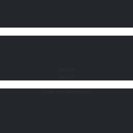
Search
Search
Close this search box.