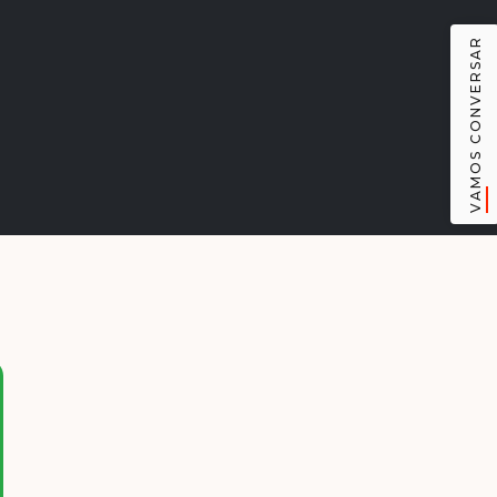
VAMOS CONVERSAR