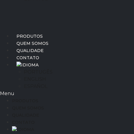
PRODUTOS
QUEM SOMOS
QUALIDADE
CONTATO
IDIOMA
PORTUGÊS
ENGLISH
ESPAÑOL
Menu
PRODUTOS
QUEM SOMOS
QUALIDADE
CONTATO
IDIOMA