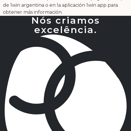
de 1win argentina o en la aplicación 1win app para
obtener más información.
Nós criamos
excelência.