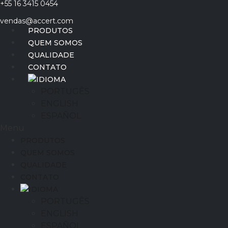
+55 16 3415 0454
Ir
para
vendas@accert.com
o
PRODUTOS
conteúdo
QUEM SOMOS
QUALIDADE
CONTATO
IDIOMA
PORTUGÊS
ENGLISH
ESPAÑOL
Menu
PRODUTOS
QUEM SOMOS
QUALIDADE
CONTATO
IDIOMA
PORTUGÊS
ENGLISH
ESPAÑOL