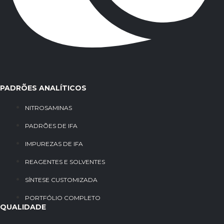
PADRÕES ANALÍTICOS
NITROSAMINAS
PADRÕES DE IFA
IMPUREZAS DE IFA
REAGENTES E SOLVENTES
SÍNTESE CUSTOMIZADA
PORTFÓLIO COMPLETO
QUALIDADE