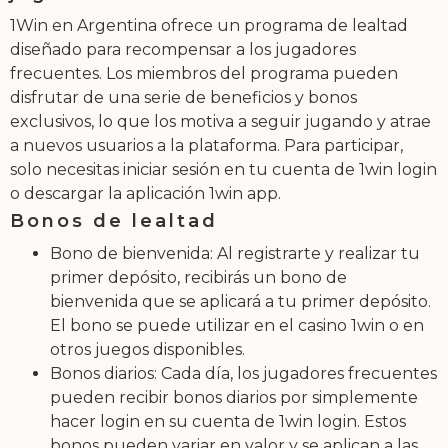
1Win en Argentina ofrece un programa de lealtad
diseñado para recompensar a los jugadores
frecuentes. Los miembros del programa pueden
disfrutar de una serie de beneficios y bonos
exclusivos, lo que los motiva a seguir jugando y atrae
a nuevos usuarios a la plataforma. Para participar,
solo necesitas iniciar sesión en tu cuenta de 1win login
o descargar la aplicación 1win app.
Bonos de lealtad
Bono de bienvenida: Al registrarte y realizar tu
primer depósito, recibirás un bono de
bienvenida que se aplicará a tu primer depósito.
El bono se puede utilizar en el casino 1win o en
otros juegos disponibles.
Bonos diarios: Cada día, los jugadores frecuentes
pueden recibir bonos diarios por simplemente
hacer login en su cuenta de 1win login. Estos
bonos pueden variar en valor y se aplican a las