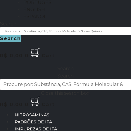
PORTUGÊS
ENGLISH
ESPAÑOL
Search
Search
R$
0,00
0
Cart
Search
Search
Close this search box.
R$
0,00
0
Cart
NITROSAMINAS
PADRÕES DE IFA
IMPUREZAS DE IFA