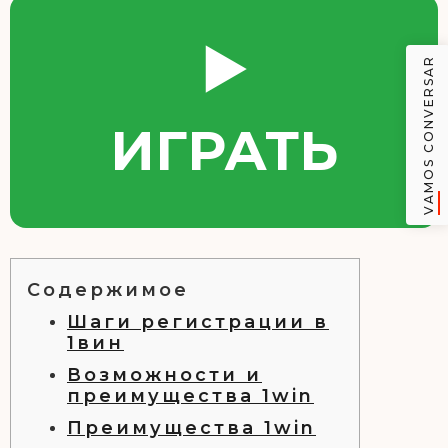
▶️
VAMOS CONVERSAR
ИГРАТЬ
Содержимое
Шаги регистрации в
1вин
Возможности и
преимущества 1win
Преимущества 1win