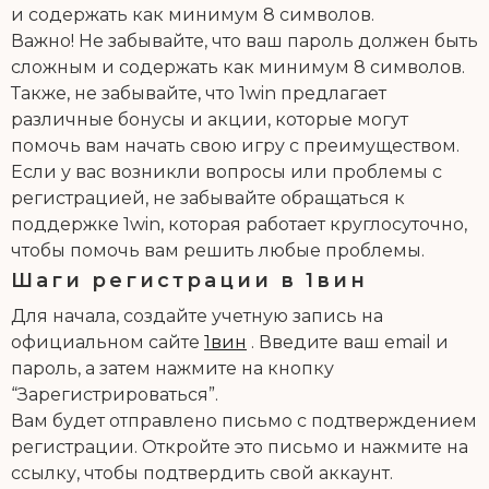
и содержать как минимум 8 символов.
Важно! Не забывайте, что ваш пароль должен быть
сложным и содержать как минимум 8 символов.
Также, не забывайте, что 1win предлагает
различные бонусы и акции, которые могут
помочь вам начать свою игру с преимуществом.
Если у вас возникли вопросы или проблемы с
регистрацией, не забывайте обращаться к
поддержке 1win, которая работает круглосуточно,
чтобы помочь вам решить любые проблемы.
Шаги регистрации в 1вин
Для начала, создайте учетную запись на
официальном сайте
1вин
. Введите ваш email и
пароль, а затем нажмите на кнопку
“Зарегистрироваться”.
Вам будет отправлено письмо с подтверждением
регистрации. Откройте это письмо и нажмите на
ссылку, чтобы подтвердить свой аккаунт.