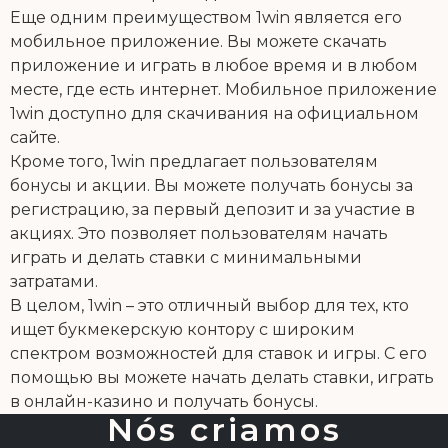
Еще одним преимуществом 1win является его
мобильное приложение. Вы можете скачать
приложение и играть в любое время и в любом
месте, где есть интернет. Мобильное приложение
1win доступно для скачивания на официальном
сайте.
Кроме того, 1win предлагает пользователям
бонусы и акции. Вы можете получать бонусы за
регистрацию, за первый депозит и за участие в
акциях. Это позволяет пользователям начать
играть и делать ставки с минимальными
затратами.
В целом, 1win – это отличный выбор для тех, кто
ищет букмекерскую контору с широким
спектром возможностей для ставок и игры. С его
помощью вы можете начать делать ставки, играть
в онлайн-казино и получать бонусы.
Nós criamos