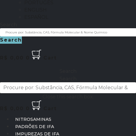
PORTUGÊS
ENGLISH
ESPAÑOL
Search
Search
R$
0,00
0
Cart
Search
Search
Close this search box.
R$
0,00
0
Cart
NITROSAMINAS
PADRÕES DE IFA
IMPUREZAS DE IFA