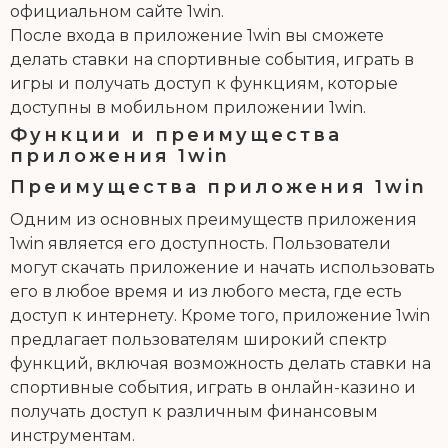
официальном сайте 1win.
После входа в приложение 1win вы сможете
делать ставки на спортивные события, играть в
игры и получать доступ к функциям, которые
доступны в мобильном приложении 1win.
Функции и преимущества
приложения 1win
Преимущества приложения 1win
Одним из основных преимуществ приложения
1win является его доступность. Пользователи
могут скачать приложение и начать использовать
его в любое время и из любого места, где есть
доступ к интернету. Кроме того, приложение 1win
предлагает пользователям широкий спектр
функций, включая возможность делать ставки на
спортивные события, играть в онлайн-казино и
получать доступ к различным финансовым
инструментам.