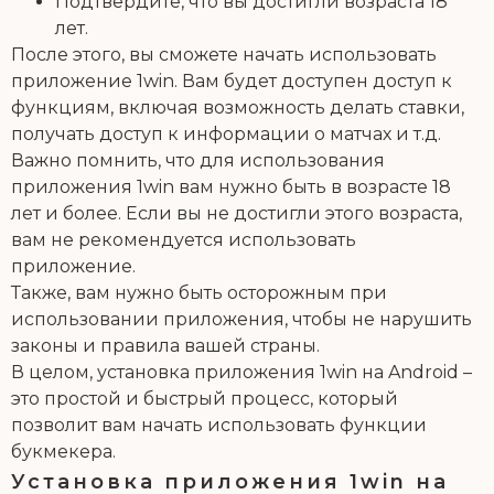
Подтвердите, что вы достигли возраста 18
лет.
После этого, вы сможете начать использовать
приложение 1win. Вам будет доступен доступ к
функциям, включая возможность делать ставки,
получать доступ к информации о матчах и т.д.
Важно помнить, что для использования
приложения 1win вам нужно быть в возрасте 18
лет и более. Если вы не достигли этого возраста,
вам не рекомендуется использовать
приложение.
Также, вам нужно быть осторожным при
использовании приложения, чтобы не нарушить
законы и правила вашей страны.
В целом, установка приложения 1win на Android –
это простой и быстрый процесс, который
позволит вам начать использовать функции
букмекера.
Установка приложения 1win на