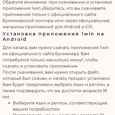
Обратите внимание: при скачивании и установке
приложения 1win убедитесь, что вы скачиваете
приложение только с официального сайта
букмекерской конторы или через официальные
магазины приложений для Android и iOS.
Установка приложения 1win на
Android
Для начала, вам нужно скачать приложение 1win
из официального сайта букмекера. Вам
потребуется только несколько минут, чтобы
скачать и установить приложение.
После скачивания, вам нужно открыть файл,
который был скачан, и начать процесс установки.
Вам будет предложено выбрать язык и регион, а
также подтвердить, что вы достигли возраста 18
лет.
Выберите язык и регион, соответствующие
вашим потребностям.