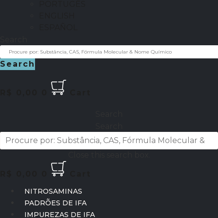
PORTUGÊS
ENGLISH
ESPAÑOL
Search
Search
R$
0,00
0
Cart
Search
Search
Close this search box.
R$
0,00
0
Cart
NITROSAMINAS
PADRÕES DE IFA
IMPUREZAS DE IFA