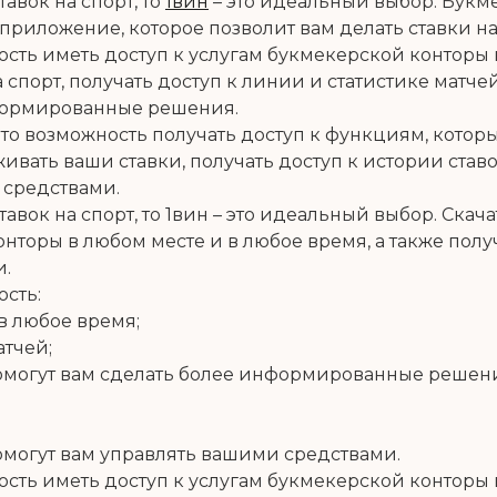
авок на спорт, то
1вин
– это идеальный выбор. Букм
приложение, которое позволит вам делать ставки на
ость иметь доступ к услугам букмекерской конторы 
спорт, получать доступ к линии и статистике матчей
нформированные решения.
 это возможность получать доступ к функциям, кото
вать ваши ставки, получать доступ к истории ставо
 средствами.
вок на спорт, то 1вин – это идеальный выбор. Скач
нторы в любом месте и в любое время, а также полу
и.
ость:
 в любое время;
атчей;
помогут вам сделать более информированные решен
омогут вам управлять вашими средствами.
ость иметь доступ к услугам букмекерской конторы в