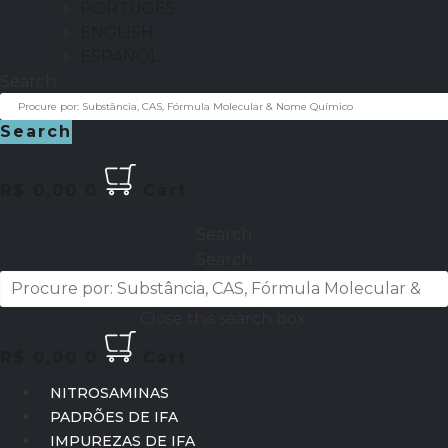
PORTUGÊS
ENGLISH
ESPAÑOL
Search
Search
R$
0,00
0
Cart
Search
Search
Close this search box.
R$
0,00
0
Cart
NITROSAMINAS
PADRÕES DE IFA
IMPUREZAS DE IFA