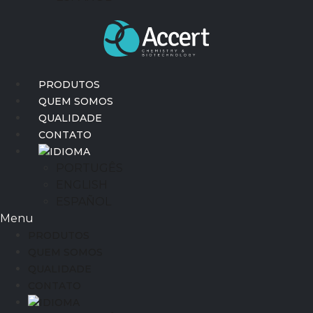
PRODUTOS
QUEM SOMOS
QUALIDADE
CONTATO
IDIOMA
PORTUGÊS
ENGLISH
ESPAÑOL
Menu
PRODUTOS
QUEM SOMOS
QUALIDADE
CONTATO
IDIOMA