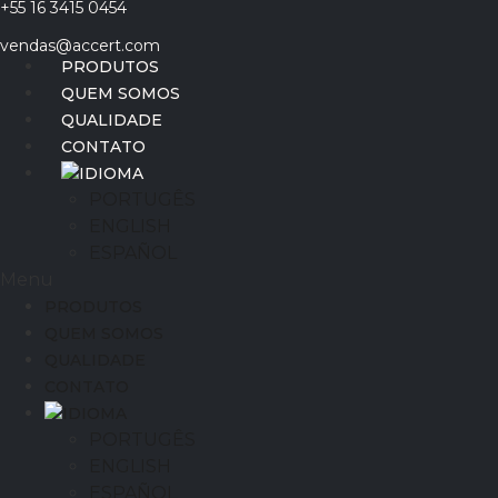
+55 16 3415 0454
Ir
para
vendas@accert.com
o
PRODUTOS
conteúdo
QUEM SOMOS
QUALIDADE
CONTATO
IDIOMA
PORTUGÊS
ENGLISH
ESPAÑOL
Menu
PRODUTOS
QUEM SOMOS
QUALIDADE
CONTATO
IDIOMA
PORTUGÊS
ENGLISH
ESPAÑOL