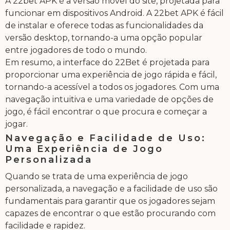
A 22bet APK é a versão móvel do site, projetada para
funcionar em dispositivos Android. A 22bet APK é fácil
de instalar e oferece todas as funcionalidades da
versão desktop, tornando-a uma opção popular
entre jogadores de todo o mundo.
Em resumo, a interface do 22Bet é projetada para
proporcionar uma experiência de jogo rápida e fácil,
tornando-a acessível a todos os jogadores. Com uma
navegação intuitiva e uma variedade de opções de
jogo, é fácil encontrar o que procura e começar a
jogar.
Navegação e Facilidade de Uso:
Uma Experiência de Jogo
Personalizada
Quando se trata de uma experiência de jogo
personalizada, a navegação e a facilidade de uso são
fundamentais para garantir que os jogadores sejam
capazes de encontrar o que estão procurando com
facilidade e rapidez.