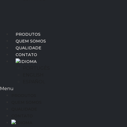
PRODUTOS
QUEM SOMOS
QUALIDADE
CONTATO
IDIOMA
PORTUGÊS
ENGLISH
ESPAÑOL
Menu
PRODUTOS
QUEM SOMOS
QUALIDADE
CONTATO
IDIOMA