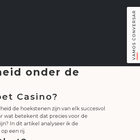
VAMOS CONVERSAR
heid onder de
bet Casino?
heid de hoekstenen zijn van elk succesvol
ar wat betekent dat precies voor de
? In dit artikel analyseer ik de
op een rij.