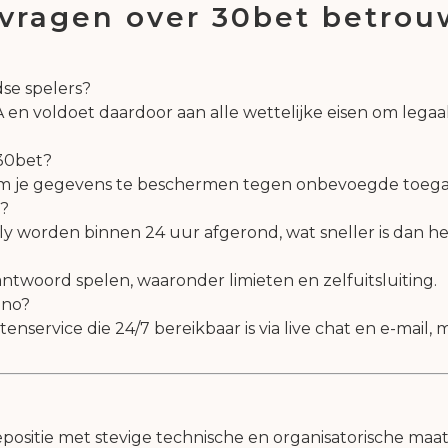
 vragen over 30bet betro
dse spelers?
en voldoet daardoor aan alle wettelijke eisen om legaal
 30bet?
 om je gegevens te beschermen tegen onbevoegde toeg
t?
ly worden binnen 24 uur afgerond, wat sneller is dan h
antwoord spelen, waaronder limieten en zelfuitsluiting.
ino?
enservice die 24/7 bereikbaar is via live chat en e-mail
epositie met stevige technische en organisatorische maat