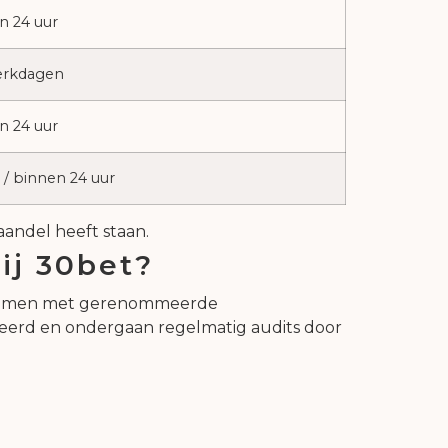
n 24 uur
erkdagen
n 24 uur
 / binnen 24 uur
aandel heeft staan.
ij 30bet?
kt samen met gerenommeerde
iceerd en ondergaan regelmatig audits door