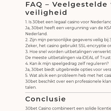
FAQ – Veelgestelde
veiligheid
1. Is 30bet een legaal casino voor Nederlan
Ja, 30bet heeft een vergunning van de KSA 
Nederland.
2. Zijn mijn persoonlijke gegevens veilig bij
Zeker, het casino gebruikt SSL-encryptie
3. Hoe snel worden uitbetalingen verwerk
De meeste uitbetalingen via iDEAL of Trust
4. Kan ik mijn speelgedrag zelf reguleren?
Ja, 30bet biedt uitgebreide opties voor ver
5. Wat als ik een probleem heb met het cas
30bet beschikt over een professionele klant
talen.
Conclusie
30bet Casino combineert een solide licenti