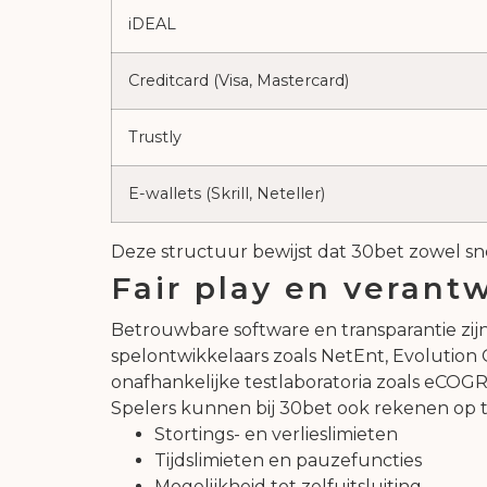
iDEAL
Creditcard (Visa, Mastercard)
Trustly
E-wallets (Skrill, Neteller)
Deze structuur bewijst dat 30bet zowel snel
Fair play en verantw
Betrouwbare software en transparantie zij
spelontwikkelaars zoals NetEnt, Evolution 
onafhankelijke testlaboratoria zoals eCOGR
Spelers kunnen bij 30bet ook rekenen op t
Stortings- en verlieslimieten
Tijdslimieten en pauzefuncties
Mogelijkheid tot zelfuitsluiting