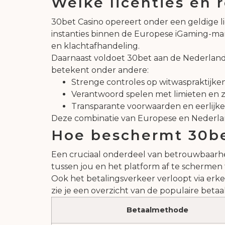
Welke licenties en 
30bet Casino opereert onder een geldige 
instanties binnen de Europese iGaming-markt
en klachtafhandeling.
Daarnaast voldoet 30bet aan de Nederlandse
betekent onder andere:
Strenge controles op witwaspraktijke
Verantwoord spelen met limieten en ze
Transparante voorwaarden en eerlijk
Deze combinatie van Europese en Nederland
Hoe beschermt 30be
Een cruciaal onderdeel van betrouwbaarhei
tussen jou en het platform af te schermen 
Ook het betalingsverkeer verloopt via erk
zie je een overzicht van de populaire beta
Betaalmethode