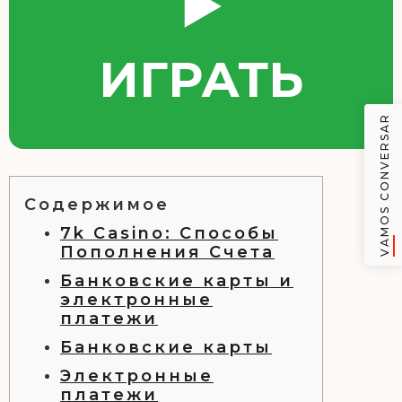
▶️
ИГРАТЬ
VAMOS CONVERSAR
Содержимое
7k Casino: Способы
Пополнения Счета
Банковские карты и
электронные
платежи
Банковские карты
Электронные
платежи