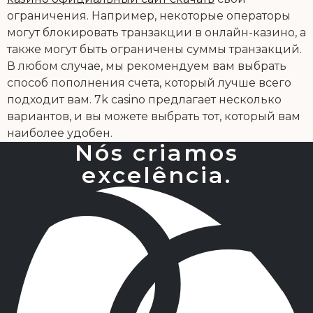
ограничения. Например, некоторые операторы
могут блокировать транзакции в онлайн-казино, а
также могут быть ограничены суммы транзакций.
В любом случае, мы рекомендуем вам выбрать
способ пополнения счета, который лучше всего
подходит вам. 7k casino предлагает несколько
вариантов, и вы можете выбрать тот, который вам
наиболее удобен.
Nós criamos
excelência.