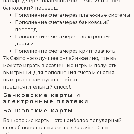
на карту, через платежные системы или через
банковский перевод.
Пополнение счета через платежные системы
Пополнение счета через банковский
перевод
Пополнение счета через электронные
деньги
Пополнение счета через криптовалюты
7k Casino – это лучшее онлайн-казино, где вы
можете играть в различные игры и получать
выигрыши. Для пополнения счета и снятия
выигрыша вам нужно выбрать
предпочтительный способ.
Банковские карты и
электронные платежи
Банковские карты
Банковские карты – это наиболее популярный
способ пополнения счета в 7k casino. Они