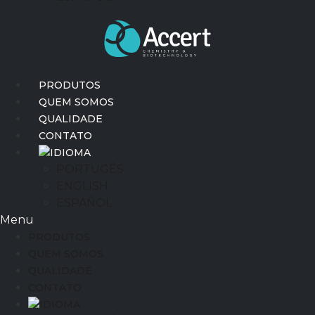
PRODUTOS
QUEM SOMOS
QUALIDADE
CONTATO
IDIOMA
PORTUGÊS
ENGLISH
ESPAÑOL
Menu
PRODUTOS
QUEM SOMOS
QUALIDADE
CONTATO
IDIOMA