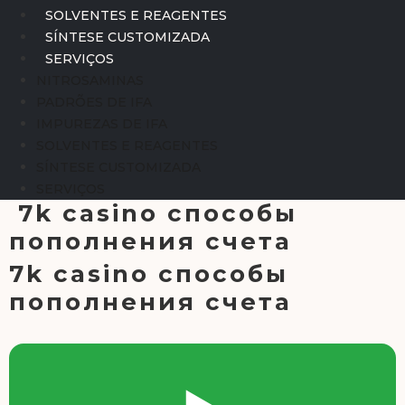
SOLVENTES E REAGENTES
SÍNTESE CUSTOMIZADA
SERVIÇOS
NITROSAMINAS
PADRÕES DE IFA
IMPUREZAS DE IFA
SOLVENTES E REAGENTES
SÍNTESE CUSTOMIZADA
SERVIÇOS
7k casino способы
пополнения счета
7k casino способы
пополнения счета