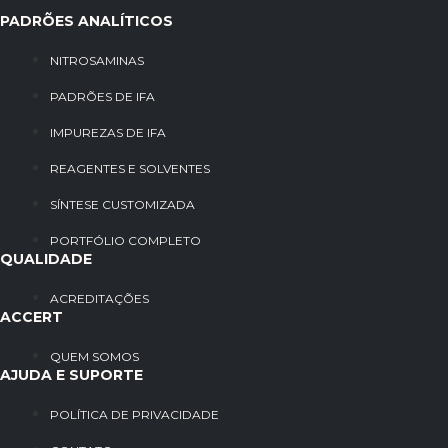
PADRÕES ANALÍTICOS
NITROSAMINAS
PADRÕES DE IFA
IMPUREZAS DE IFA
REAGENTES E SOLVENTES
SÍNTESE CUSTOMIZADA
PORTFÓLIO COMPLETO
QUALIDADE
ACREDITAÇÕES
ACCERT
QUEM SOMOS
AJUDA E SUPORTE
POLÍTICA DE PRIVACIDADE