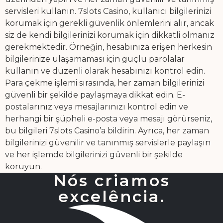
servisleri kullanın. 7slots Casino, kullanıcı bilgilerinizi
korumak için gerekli güvenlik önlemlerini alır, ancak
siz de kendi bilgilerinizi korumak için dikkatli olmanız
gerekmektedir. Örneğin, hesabınıza erişen herkesin
bilgilerinize ulaşamaması için güçlü parolalar
kullanın ve düzenli olarak hesabınızı kontrol edin.
Para çekme işlemi sırasında, her zaman bilgilerinizi
güvenli bir şekilde paylaşmaya dikkat edin. E-
postalarınız veya mesajlarınızı kontrol edin ve
herhangi bir şüpheli e-posta veya mesajı görürseniz,
bu bilgileri 7slots Casino’a bildirin. Ayrıca, her zaman
bilgilerinizi güvenilir ve tanınmış servislerle paylaşın
ve her işlemde bilgilerinizi güvenli bir şekilde
koruyun.
Nós criamos
excelência.