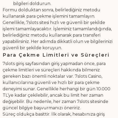
bilgileri doldurun.
Formu dolduktan sonra, belirlediğiniz metodu
kullanarak para çekme işlemini tamamlayın.
Genellikle, 7slots sitesi hızlı ve güvenli bir şekilde
işlemi tamamlayacaktır. İşleminiz tamamlandığında,
belirlediğiniz metodu kullanarak para transferi
yapabilirsiniz. Her adımda dikkatli olun ve bilgilerinizi
güvenli bir şekilde koruyun.
Para Çekme Limitleri ve Süreçleri
7slots giriş sayfasından giriş yapmadan önce, para
çekme limitleri ve süreçleri hakkında bilmeniz
gereken bazı önemli noktalar var. 7slots Casino,
kullanıcılarına güvenli ve hızlı bir para çekme
deneyimi sunar. Genellikle herhangi bir gün 10.000
TL’ye kadar çekilebilir, ancak bu limit her zaman
değişebilir. Bu nedenle, her zaman 7slots sitesinde
güncel bilgiye başvurmanızı öneririz.
Süreç oldukça basittir. İlk olarak, hesabınıza giriş