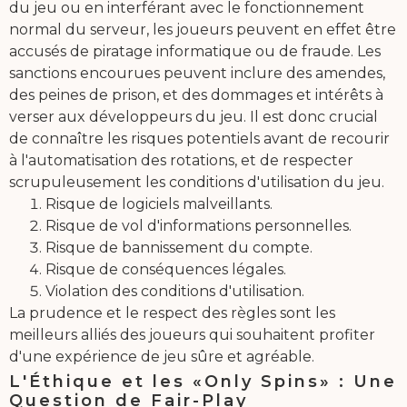
du jeu ou en interférant avec le fonctionnement
normal du serveur, les joueurs peuvent en effet être
accusés de piratage informatique ou de fraude. Les
sanctions encourues peuvent inclure des amendes,
des peines de prison, et des dommages et intérêts à
verser aux développeurs du jeu. Il est donc crucial
de connaître les risques potentiels avant de recourir
à l'automatisation des rotations, et de respecter
scrupuleusement les conditions d'utilisation du jeu.
Risque de logiciels malveillants.
Risque de vol d'informations personnelles.
Risque de bannissement du compte.
Risque de conséquences légales.
Violation des conditions d'utilisation.
La prudence et le respect des règles sont les
meilleurs alliés des joueurs qui souhaitent profiter
d'une expérience de jeu sûre et agréable.
L'Éthique et les «Only Spins» : Une
Question de Fair-Play