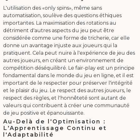
L'utilisation des «only spins», même sans
automatisation, soulève des questions éthiques
importantes. La maximisation des rotations au
détriment d'autres aspects du jeu peut être
considérée comme une forme de tricherie, car elle
donne un avantage injuste aux joueurs qui la
pratiquent. Cela peut nuire à l'expérience de jeu des
autres joueurs, en créant un environnement de
compétition déséquilibré. Le fair-play est un principe
fondamental dans le monde du jeu en ligne, et il est
important de le respecter pour préserver l'intégrité
et le plaisir du jeu. Le respect des autres joueurs, le
respect des règles, et l'honnêteté sont autant de
valeurs qui contribuent à créer une communauté
de jeu positive et épanouissante.
Au-Delà de l'Optimisation :
L'Apprentissage Continu et
l'Adaptabilité