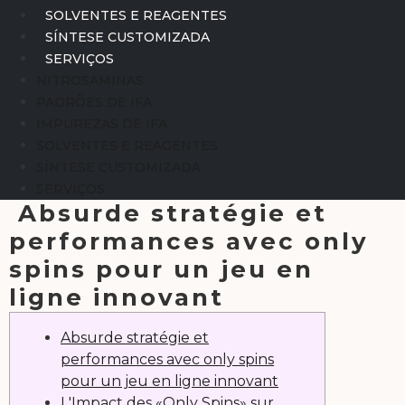
SOLVENTES E REAGENTES
SÍNTESE CUSTOMIZADA
SERVIÇOS
NITROSAMINAS
PADRÕES DE IFA
IMPUREZAS DE IFA
SOLVENTES E REAGENTES
SÍNTESE CUSTOMIZADA
SERVIÇOS
Absurde stratégie et
performances avec only
spins pour un jeu en
ligne innovant
Absurde stratégie et
performances avec only spins
pour un jeu en ligne innovant
L'Impact des «Only Spins» sur