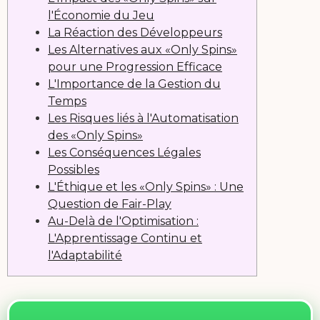
l'Économie du Jeu
La Réaction des Développeurs
Les Alternatives aux «Only Spins»
pour une Progression Efficace
L'Importance de la Gestion du
Temps
Les Risques liés à l'Automatisation
des «Only Spins»
Les Conséquences Légales
Possibles
L'Éthique et les «Only Spins» : Une
Question de Fair-Play
Au-Delà de l'Optimisation :
L'Apprentissage Continu et
l'Adaptabilité