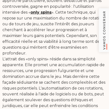
approche particulière, souvent débattue et parfois
controversée, gagne en popularité : l'utilisation
intensive des «
only spins
». Cette technique, qui
VAMOS CONVERSAR
repose sur une maximisation du nombre de rotations
ou de tours de jeu, suscite l'intérêt des joueurs
cherchant à accélérer leur progression et à
maximiser leurs gains potentiels. Cependant, son
efficacité réelle et sa viabilité à long terme sont des
questions qui méritent d'être examinées en
profondeur.
L'attrait des «only spins» réside dans sa simplicité
apparente. Elle promet une accumulation rapide de
ressources, une progression fulgurante et une
domination accrue dans le jeu. Mais derrière cette
façade séduisante se cachent des complexités et des
risques potentiels. L'automatisation de ces rotations,
souvent réalisée à l'aide de logiciels ou de bots, peut
également soulever des questions éthiques et
juridiques, car elle peut enfreindre les conditions