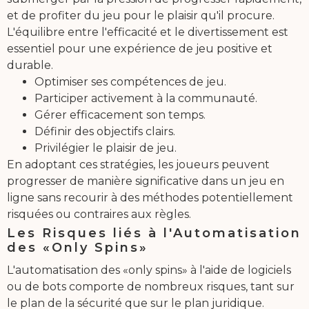
et de profiter du jeu pour le plaisir qu'il procure.
L'équilibre entre l'efficacité et le divertissement est
essentiel pour une expérience de jeu positive et
durable.
Optimiser ses compétences de jeu.
Participer activement à la communauté.
Gérer efficacement son temps.
Définir des objectifs clairs.
Privilégier le plaisir de jeu.
En adoptant ces stratégies, les joueurs peuvent
progresser de manière significative dans un jeu en
ligne sans recourir à des méthodes potentiellement
risquées ou contraires aux règles.
Les Risques liés à l'Automatisation
des «Only Spins»
L'automatisation des «only spins» à l'aide de logiciels
ou de bots comporte de nombreux risques, tant sur
le plan de la sécurité que sur le plan juridique.