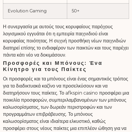
Evolution Gaming
50+
Η συνεργασία με αυτούς τους κορυφαίους παρόχους
λογισμικού εγγυάται ότι η εμπειρία παιχνιδιού είναι
κορυφαίας ποιότητας. Η συχνή προσθήκη νέων παιχνιδιών
διατηρεί επίσης το ενδιαφέρον των παικτών και τους παρέχει
πάντα κάτι νέο να δοκιμάσουν.
Προσφορές και Μπόνους: Ένα
Κίνητρο για τους Παίκτες
Οι προσφορές και τα μπόνους είναι ένας σημαντικός τρόπος
για τα διαδικτυακά καζίνο να προσελκύσουν και να
διατηρήσουν τους παίκτες. Το
afkspin casino
προσφέρει μια
ποικιλία προσφορών, συμπεριλαμβανομένων των μπόνους
καλωσορίσματος, των δωρεάν περιστροφών και των
προγραμμάτων επιβράβευσης. Το μπόνους
καλωσορίσματος είναι ιδιαίτερα ελκυστικό, καθώς
προσφέρει στους νέους παίκτες μια επιπλέον ώθηση για να