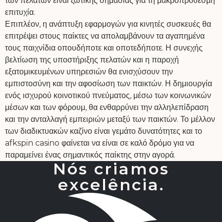
των πελατών είναι ζωτικής σημασίας για τη μακροπρόθεσμη
επιτυχία.
Επιπλέον, η ανάπτυξη εφαρμογών για κινητές συσκευές θα
επιτρέψει στους παίκτες να απολαμβάνουν τα αγαπημένα
τους παιχνίδια οπουδήποτε και οποτεδήποτε. Η συνεχής
βελτίωση της υποστήριξης πελατών και η παροχή
εξατομικευμένων υπηρεσιών θα ενισχύσουν την
εμπιστοσύνη και την αφοσίωση των παικτών. Η δημιουργία
ενός ισχυρού κοινοτικού πνεύματος, μέσω των κοινωνικών
μέσων και των φόρουμ, θα ενθαρρύνει την αλληλεπίδραση
και την ανταλλαγή εμπειριών μεταξύ των παικτών. Το μέλλον
των διαδικτυακών καζίνο είναι γεμάτο δυνατότητες και το
afkspin casino
φαίνεται να είναι σε καλό δρόμο για να
παραμείνει ένας σημαντικός παίκτης στην αγορά.
Nós criamos
excelência.