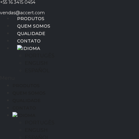
+55 16 3415 0454
Ir
para
vendas@accert.com
o
PRODUTOS
conteúdo
QUEM SOMOS
QUALIDADE
CONTATO
IDIOMA
PORTUGÊS
ENGLISH
ESPAÑOL
Menu
PRODUTOS
QUEM SOMOS
QUALIDADE
CONTATO
IDIOMA
PORTUGÊS
ENGLISH
ESPAÑOL