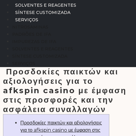
SOLVENTES E REAGENTES
SÍNTESE CUSTOMIZADA
SERVIÇOS
NITROSAMINAS
PADRÕES DE IFA
IMPUREZAS DE IFA
SOLVENTES E REAGENTES
SÍNTESE CUSTOMIZADA
SERVIÇOS
Προσδοκίες παικτών και
αξιολογήσεις για το
afkspin casino με έμφαση
στις προσφορές και την
ασφάλεια συναλλαγών
Προσδοκίες παικτών και αξιολογήσεις
για το afkspin casino με έμφαση στις