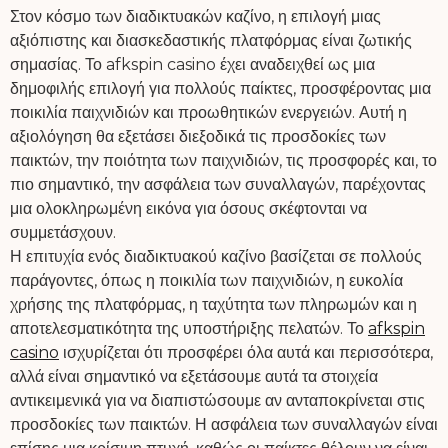
Στον κόσμο των διαδικτυακών καζίνο, η επιλογή μιας
αξιόπιστης και διασκεδαστικής πλατφόρμας είναι ζωτικής
σημασίας. Το
afkspin casino
έχει αναδειχθεί ως μια
δημοφιλής επιλογή για πολλούς παίκτες, προσφέροντας μια
ποικιλία παιχνιδιών και προωθητικών ενεργειών. Αυτή η
αξιολόγηση θα εξετάσει διεξοδικά τις προσδοκίες των
παικτών, την ποιότητα των παιχνιδιών, τις προσφορές και, το
πιο σημαντικό, την ασφάλεια των συναλλαγών, παρέχοντας
μια ολοκληρωμένη εικόνα για όσους σκέφτονται να
συμμετάσχουν.
Η επιτυχία ενός διαδικτυακού καζίνο βασίζεται σε πολλούς
παράγοντες, όπως η ποικιλία των παιχνιδιών, η ευκολία
χρήσης της πλατφόρμας, η ταχύτητα των πληρωμών και η
αποτελεσματικότητα της υποστήριξης πελατών. Το
afkspin
casino
ισχυρίζεται ότι προσφέρει όλα αυτά και περισσότερα,
αλλά είναι σημαντικό να εξετάσουμε αυτά τα στοιχεία
αντικειμενικά για να διαπιστώσουμε αν ανταποκρίνεται στις
προσδοκίες των παικτών. Η ασφάλεια των συναλλαγών είναι