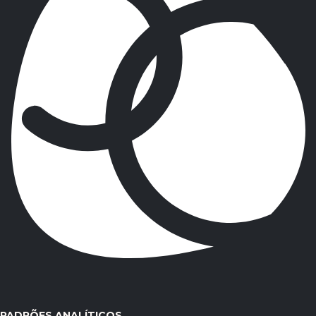
PADRÕES ANALÍTICOS