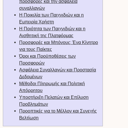
προσφορές και την ασφάλεια
συναλλαγών
Η Ποικιλία των Παιχνιδιών και η
Εμπειρία Χρήστη
Η Ποιότητα των Παιχνιδιών και η
Αισθητική της Πλατφόρμας
Προσφορές και Μπόνους: Ένα Κίνητρο
για τους Παίκτες
Όροι και Προϋποθέσεις των
Προσφορών
Ασφάλεια Συναλλαγών και Προστασία
Δεδομένων
Μέθοδοι Πληρωμής και Πολιτική
Απόρρητου
Υποστήριξη Πελατών και Επίλυση
Προβλημάτων
Προοπτικές για το Μέλλον και Συνεχής
Βελτίωση