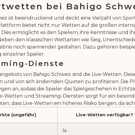
ortwetten bei Bahigo Schw
 ist beeindruckend und deckt eine Vielzahl von Sporta
Plattform bietet nicht nur Wetten auf die großen inter
Dies ermöglicht es den Spielern, ihre Kenntnisse und ihr
eben den klassischen Wettarten wie Sieg, Unentschiede
erlebnis noch spannender gestalten. Dazu gehören beispi
 einzelner Spieler.
aming-Dienste
angebots von Bahigo Schweiz sind die Live-Wetten. Dies
n und von sich ändernden Quoten zu profitieren. Die P
en an, sodass die Spieler das Spielgeschehen in Echtze
ve-Wetten und Streaming-Diensten sorgt für ein besond
hten, dass Live-Wetten ein höheres Risiko bergen, da sich
kte (ungefähr)
Live-Wetten verfügbar?
Ja