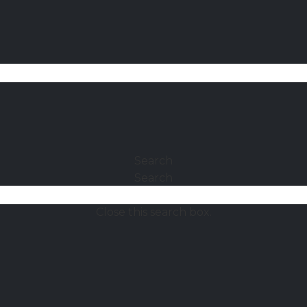
Search
Search
Close this search box.