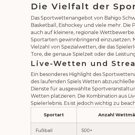
Die Vielfalt der Sp
Das Sportwettenangebot von Bahigo Schweiz
Basketball, Eishockey und viele mehr. Die 
auch auf kleinere, regionale Wettbewerbe. 
Sportarten gewinnbringend einzusetzen. N
Vielzahl von Spezialwetten, die das Spiel
Tore, die genaue Spielzeit oder die Leistung
Live-Wetten und Stre
Ein besonderes Highlight des Sportwetten
des laufenden Spiels Wetten abzuschließe
Dienste für ausgewählte Sportveranstaltung
Wetten platzieren. Die Kombination aus Li
Spielerlebnis. Es ist jedoch wichtig zu beac
Sportart
Anzahl Wettmär
Fußball
500+