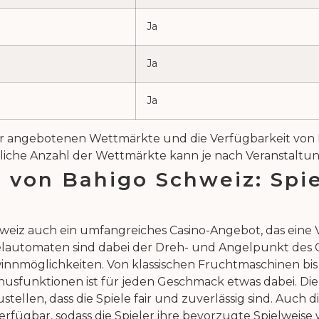
Ja
Ja
Ja
lt der angebotenen Wettmärkte und die Verfügbarkeit vo
hliche Anzahl der Wettmärkte kann je nach Veranstaltung
 von Bahigo Schweiz: Spi
eiz auch ein umfangreiches Casino-Angebot, das eine V
ielautomaten sind dabei der Dreh- und Angelpunkt des 
nmöglichkeiten. Von klassischen Fruchtmaschinen bis 
usfunktionen ist für jeden Geschmack etwas dabei. Die
llen, dass die Spiele fair und zuverlässig sind. Auch di
verfügbar, sodass die Spieler ihre bevorzugte Spielweis