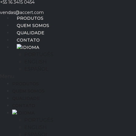
+55 16 3415 0454
Ir
para
vendas@accert.com
o
PRODUTOS
conteúdo
QUEM SOMOS
QUALIDADE
CONTATO
IDIOMA
PORTUGÊS
ENGLISH
ESPAÑOL
Menu
PRODUTOS
QUEM SOMOS
QUALIDADE
CONTATO
IDIOMA
PORTUGÊS
ENGLISH
ESPAÑOL