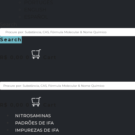
PORTUGÊS
ENGLISH
ESPAÑOL
Search
Search
R$
0,00
0
Cart
R$
0,00
0
Cart
NITROSAMINAS
PADRÕES DE IFA
IMPUREZAS DE IFA