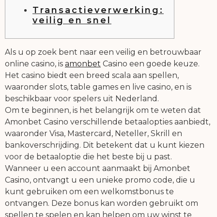
Transactieverwerking:
veilig en snel
Als u op zoek bent naar een veilig en betrouwbaar
online casino, is
amonbet
Casino een goede keuze.
Het casino biedt een breed scala aan spellen,
waaronder slots, table games en live casino, en is
beschikbaar voor spelers uit Nederland.
Om te beginnen, is het belangrijk om te weten dat
Amonbet Casino verschillende betaalopties aanbiedt,
waaronder Visa, Mastercard, Neteller, Skrill en
bankoverschrijding. Dit betekent dat u kunt kiezen
voor de betaaloptie die het beste bij u past.
Wanneer u een account aanmaakt bij Amonbet
Casino, ontvangt u een unieke promo code, die u
kunt gebruiken om een welkomstbonus te
ontvangen. Deze bonus kan worden gebruikt om
spellen te spelen en kan helpen om uw winst te