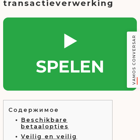
transactieverwerking
▶️
VAMOS CONVERSAR
SPELEN
Содержимое
Beschikbare
betaalopties
Veilig en veilig