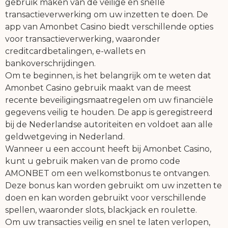
gebruik maken van de veilige en snelle
transactieverwerking om uw inzetten te doen. De
app van Amonbet Casino biedt verschillende opties
voor transactieverwerking, waaronder
creditcardbetalingen, e-wallets en
bankoverschrijdingen.
Om te beginnen, is het belangrijk om te weten dat
Amonbet Casino gebruik maakt van de meest
recente beveiligingsmaatregelen om uw financiële
gegevens veilig te houden. De app is geregistreerd
bij de Nederlandse autoriteiten en voldoet aan alle
geldwetgeving in Nederland.
Wanneer u een account heeft bij Amonbet Casino,
kunt u gebruik maken van de promo code
AMONBET om een welkomstbonus te ontvangen.
Deze bonus kan worden gebruikt om uw inzetten te
doen en kan worden gebruikt voor verschillende
spellen, waaronder slots, blackjack en roulette.
Om uw transacties veilig en snel te laten verlopen,