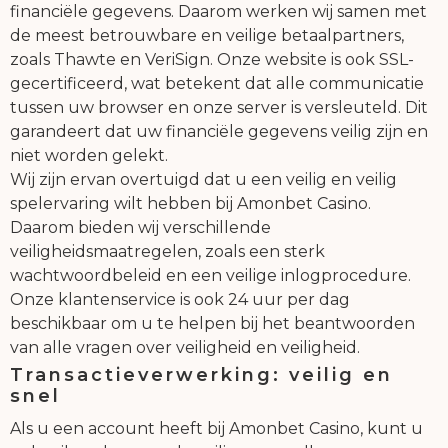
financiële gegevens. Daarom werken wij samen met
de meest betrouwbare en veilige betaalpartners,
zoals Thawte en VeriSign. Onze website is ook SSL-
gecertificeerd, wat betekent dat alle communicatie
tussen uw browser en onze server is versleuteld. Dit
garandeert dat uw financiële gegevens veilig zijn en
niet worden gelekt.
Wij zijn ervan overtuigd dat u een veilig en veilig
spelervaring wilt hebben bij Amonbet Casino.
Daarom bieden wij verschillende
veiligheidsmaatregelen, zoals een sterk
wachtwoordbeleid en een veilige inlogprocedure.
Onze klantenservice is ook 24 uur per dag
beschikbaar om u te helpen bij het beantwoorden
van alle vragen over veiligheid en veiligheid.
Transactieverwerking: veilig en
snel
Als u een account heeft bij Amonbet Casino, kunt u