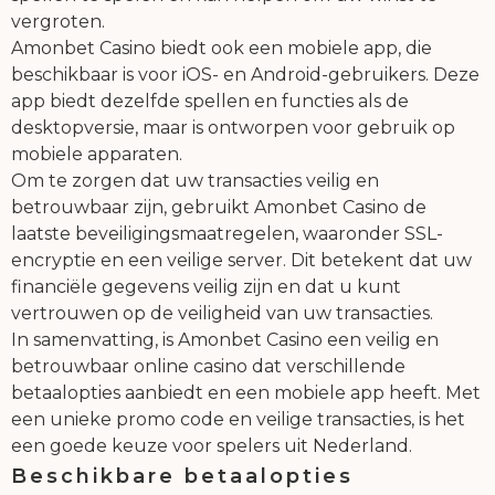
vergroten.
Amonbet Casino biedt ook een mobiele app, die
beschikbaar is voor iOS- en Android-gebruikers. Deze
app biedt dezelfde spellen en functies als de
desktopversie, maar is ontworpen voor gebruik op
mobiele apparaten.
Om te zorgen dat uw transacties veilig en
betrouwbaar zijn, gebruikt Amonbet Casino de
laatste beveiligingsmaatregelen, waaronder SSL-
encryptie en een veilige server. Dit betekent dat uw
financiële gegevens veilig zijn en dat u kunt
vertrouwen op de veiligheid van uw transacties.
In samenvatting, is Amonbet Casino een veilig en
betrouwbaar online casino dat verschillende
betaalopties aanbiedt en een mobiele app heeft. Met
een unieke promo code en veilige transacties, is het
een goede keuze voor spelers uit Nederland.
Beschikbare betaalopties