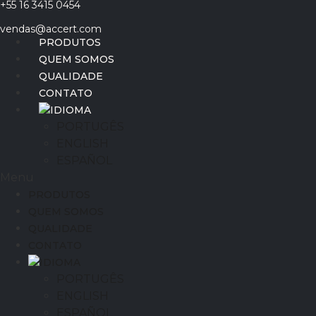
+55 16 3415 0454
Ir
para
vendas@accert.com
o
PRODUTOS
conteúdo
QUEM SOMOS
QUALIDADE
CONTATO
IDIOMA
PORTUGÊS
ENGLISH
ESPAÑOL
Menu
PRODUTOS
QUEM SOMOS
QUALIDADE
CONTATO
IDIOMA
PORTUGÊS
ENGLISH
ESPAÑOL