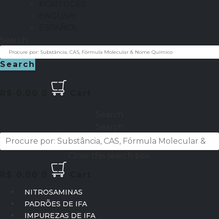
PORTUGÊS
ENGLISH
ESPAÑOL
Search
Search
R$
0,00
0
Cart
Search
Search
Close this search box.
R$
0,00
0
Cart
NITROSAMINAS
PADRÕES DE IFA
IMPUREZAS DE IFA