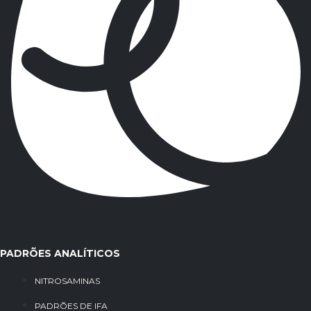
PADRÕES ANALÍTICOS
NITROSAMINAS
PADRÕES DE IFA