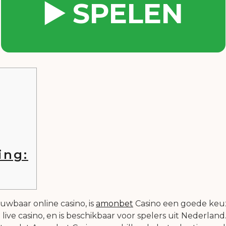
▶️ SPELEN
ing:
ouwbaar online casino, is
amonbet
Casino een goede keuze
live casino, en is beschikbaar voor spelers uit Nederland