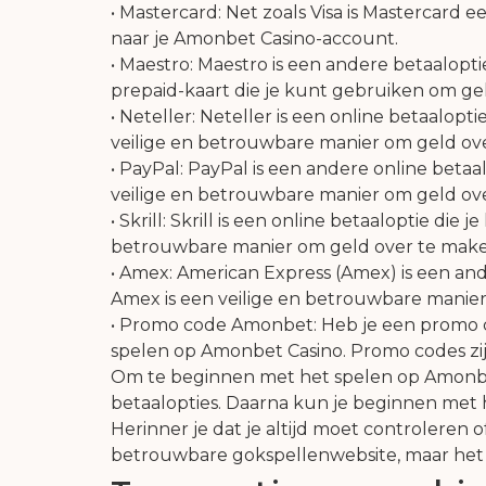
• Mastercard: Net zoals Visa is Mastercard
naar je Amonbet Casino-account.
• Maestro: Maestro is een andere betaalopt
prepaid-kaart die je kunt gebruiken om ge
• Neteller: Neteller is een online betaalop
veilige en betrouwbare manier om geld ov
• PayPal: PayPal is een andere online beta
veilige en betrouwbare manier om geld ov
• Skrill: Skrill is een online betaaloptie d
betrouwbare manier om geld over te make
• Amex: American Express (Amex) is een an
Amex is een veilige en betrouwbare manie
• Promo code Amonbet: Heb je een promo c
spelen op Amonbet Casino. Promo codes zij
Om te beginnen met het spelen op Amonbe
betaalopties. Daarna kun je beginnen met h
Herinner je dat je altijd moet controleren o
betrouwbare gokspellenwebsite, maar het is