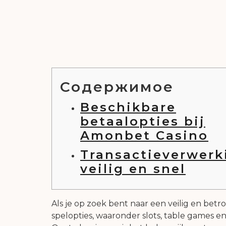
Содержимое
Beschikbare
betaalopties bij
Amonbet Casino
Transactieverwerk
veilig en snel
Als je op zoek bent naar een veilig en betr
spelopties, waaronder slots, table games en 