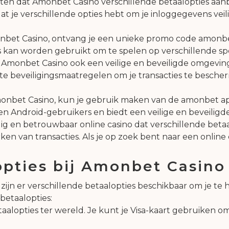
ten dat Amonbet Casino verschillende betaalopties aanbi
at je verschillende opties hebt om je inloggegevens veili
bet Casino, ontvang je een unieke promo code amonbe
an worden gebruikt om te spelen op verschillende spel
t Amonbet Casino ook een veilige en beveiligde omgeving
tste beveiligingsmaatregelen om je transacties te besc
monbet Casino, kun je gebruik maken van de amonbet ap
 en Android-gebruikers en biedt een veilige en beveilig
lig en betrouwbaar online casino dat verschillende betaa
n van transacties. Als je op zoek bent naar een online ca
opties bij Amonbet Casino
zijn er verschillende betaalopties beschikbaar om je te 
betaalopties:
betaalopties ter wereld. Je kunt je Visa-kaart gebruiken