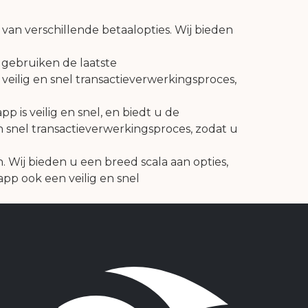
 van verschillende betaalopties. Wij bieden
j gebruiken de laatste
eilig en snel transactieverwerkingsproces,
is veilig en snel, en biedt u de
 snel transactieverwerkingsproces, zodat u
jn. Wij bieden u een breed scala aan opties,
pp ook een veilig en snel