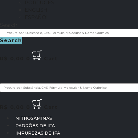
PORTUGÊS
ENGLISH
ESPAÑOL
Search
Search
R$
0,00
0
Cart
R$
0,00
0
Cart
NITROSAMINAS
PADRÕES DE IFA
IMPUREZAS DE IFA