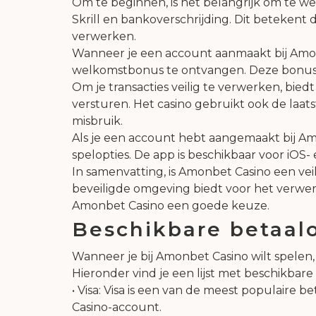
Om te beginnen, is het belangrijk om te we
Skrill en bankoverschrijding. Dit betekent d
verwerken.
Wanneer je een account aanmaakt bij Amon
welkomstbonus te ontvangen. Deze bonus k
Om je transacties veilig te verwerken, bied
versturen. Het casino gebruikt ook de laa
misbruik.
Als je een account hebt aangemaakt bij A
spelopties. De app is beschikbaar voor iOS-
In samenvatting, is Amonbet Casino een vei
beveiligde omgeving biedt voor het verwerke
Amonbet Casino een goede keuze.
Beschikbare betaal
Wanneer je bij Amonbet Casino wilt spelen, 
Hieronder vind je een lijst met beschikbare 
• Visa: Visa is een van de meest populaire 
Casino-account.