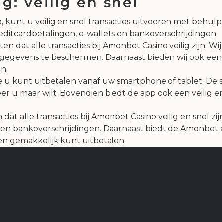
g: veilig en snel
 kunt u veilig en snel transacties uitvoeren met behulp
editcardbetalingen, e-wallets en bankoverschrijdingen.
n dat alle transacties bij Amonbet Casino veilig zijn. Wi
gegevens te beschermen. Daarnaast bieden wij ook een v
n.
 kunt uitbetalen vanaf uw smartphone of tablet. De app 
r u maar wilt. Bovendien biedt de app ook een veilig en
 dat alle transacties bij Amonbet Casino veilig en snel zi
 en bankoverschrijdingen. Daarnaast biedt de Amonbet a
en gemakkelijk kunt uitbetalen.