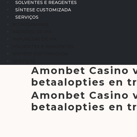
SOLVENTES E REAGENTES
SÍNTESE CUSTOMIZADA
SERVIÇOS
NITROSAMINAS
PADRÕES DE IFA
IMPUREZAS DE IFA
SOLVENTES E REAGENTES
SÍNTESE CUSTOMIZADA
SERVIÇOS
Amonbet Casino v
betaalopties en t
Amonbet Casino v
betaalopties en t