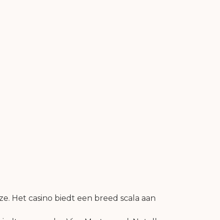
. Het casino biedt een breed scala aan
.