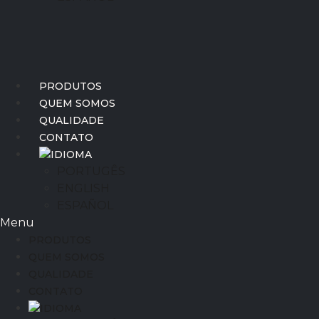
PRODUTOS
QUEM SOMOS
QUALIDADE
CONTATO
IDIOMA
PORTUGÊS
ENGLISH
ESPAÑOL
Menu
PRODUTOS
QUEM SOMOS
QUALIDADE
CONTATO
IDIOMA