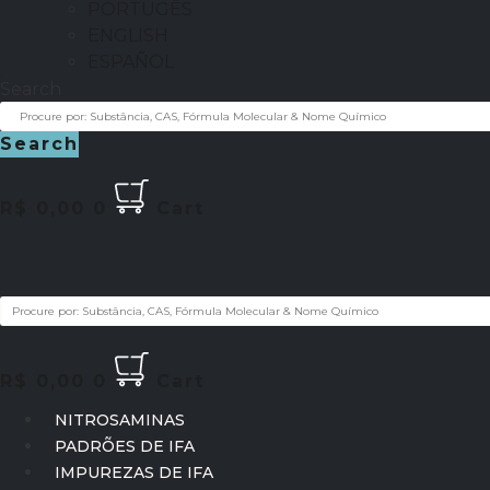
PORTUGÊS
ENGLISH
ESPAÑOL
Search
Search
R$
0,00
0
Cart
R$
0,00
0
Cart
NITROSAMINAS
PADRÕES DE IFA
IMPUREZAS DE IFA