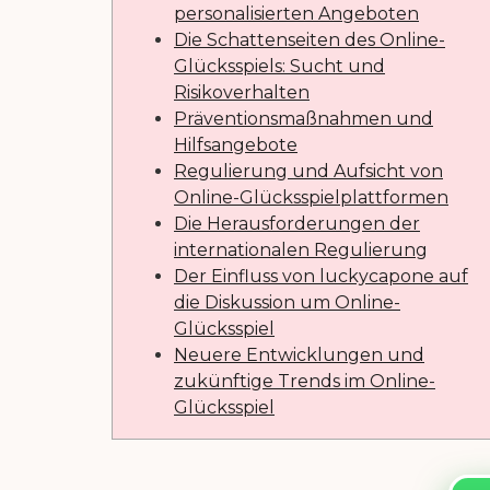
personalisierten Angeboten
Die Schattenseiten des Online-
Glücksspiels: Sucht und
Risikoverhalten
Präventionsmaßnahmen und
Hilfsangebote
Regulierung und Aufsicht von
Online-Glücksspielplattformen
Die Herausforderungen der
internationalen Regulierung
Der Einfluss von luckycapone auf
die Diskussion um Online-
Glücksspiel
Neuere Entwicklungen und
zukünftige Trends im Online-
Glücksspiel