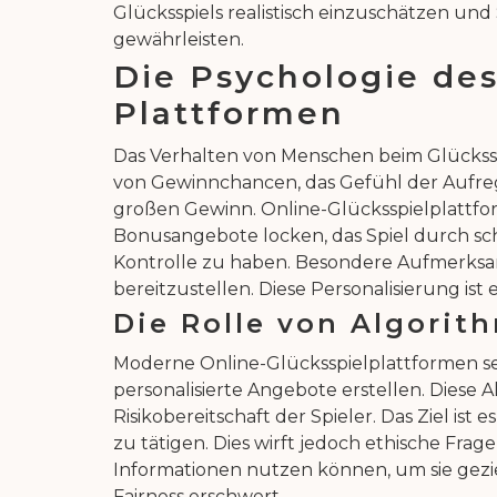
Glücksspiels realistisch einzuschätzen und 
gewährleisten.
Die Psychologie des
Plattformen
Das Verhalten von Menschen beim Glücksspi
von Gewinnchancen, das Gefühl der Aufreg
großen Gewinn. Online-Glücksspielplattfor
Bonusangebote locken, das Spiel durch sc
Kontrolle zu haben. Besondere Aufmerksam
bereitzustellen. Diese Personalisierung is
Die Rolle von Algori
Moderne Online-Glücksspielplattformen se
personalisierte Angebote erstellen. Diese 
Risikobereitschaft der Spieler. Das Ziel ist
zu tätigen. Dies wirft jedoch ethische Fra
Informationen nutzen können, um sie geziel
Fairness erschwert.