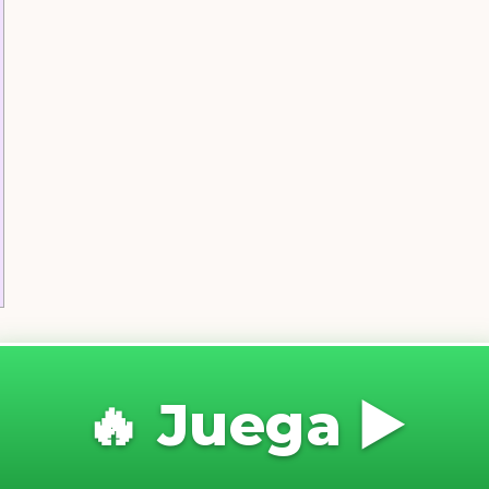
🔥 Juega ▶️