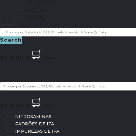
PORTUGÊS
ENGLISH
ESPAÑOL
Search
Search
R$
0,00
0
Cart
R$
0,00
0
Cart
NITROSAMINAS
PADRÕES DE IFA
IMPUREZAS DE IFA