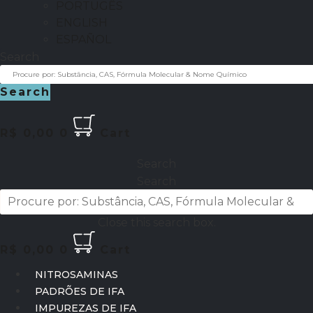
PORTUGÊS
ENGLISH
ESPAÑOL
Search
Search
R$
0,00
0
Cart
Search
Search
Close this search box.
R$
0,00
0
Cart
NITROSAMINAS
PADRÕES DE IFA
IMPUREZAS DE IFA