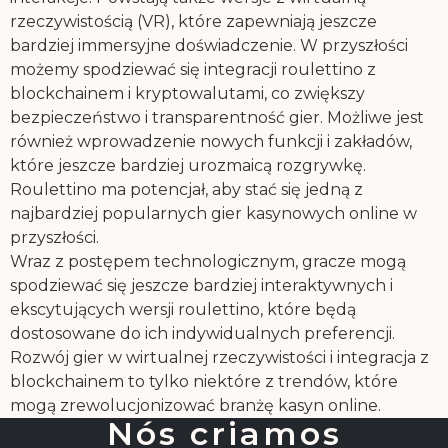
rzeczywistością (VR), które zapewniają jeszcze
bardziej immersyjne doświadczenie. W przyszłości
możemy spodziewać się integracji roulettino z
blockchainem i kryptowalutami, co zwiększy
bezpieczeństwo i transparentność gier. Możliwe jest
również wprowadzenie nowych funkcji i zakładów,
które jeszcze bardziej urozmaicą rozgrywkę.
Roulettino ma potencjał, aby stać się jedną z
najbardziej popularnych gier kasynowych online w
przyszłości.
Wraz z postępem technologicznym, gracze mogą
spodziewać się jeszcze bardziej interaktywnych i
ekscytujących wersji roulettino, które będą
dostosowane do ich indywidualnych preferencji.
Rozwój gier w wirtualnej rzeczywistości i integracja z
blockchainem to tylko niektóre z trendów, które
mogą zrewolucjonizować branżę kasyn online.
Nós criamos