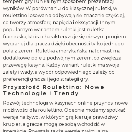
tempem gry i unikalnym sposobem prezentacji
wyników. W porównaniu do klasycznej ruletki, w
roulettino losowania odbywają się znacznie częściej,
co tworzy atmosferę napięcia i ekscytacji. Innym
popularnym wariantem ruletki jest ruletka
francuska, która charakteryzuje się niższym progiem
wygranej dla gracza dzięki obecności tylko jednego
pola z zerem. Ruletka amerykańska natomiast ma
dodatkowe pole z podwójnym zerem, co zwiększa
przewagę kasyna. Każdy wariant ruletki ma swoje
zalety i wady, a wybór odpowiedniego zależy od
preferencji gracza i jego strategii gry.
Przyszłość Roulettino: Nowe
Technologie i Trendy
Rozwój technologii w kasynach online przynosi nowe
możliwości dla roulettino. Obecnie możemy spotkać
wersje na żywo, w których grą kieruje prawdziwy
krupier, a gracze mogą ze sobą wchodzić w
interakcje. Powstają także wersje z wirtualną