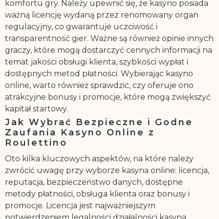
komfortu gry. Należy upewnić się, że kasyno posiada
ważną licencję wydaną przez renomowany organ
regulacyjny, co gwarantuje uczciwość i
transparentność gier. Ważne są również opinie innych
graczy, które mogą dostarczyć cennych informacji na
temat jakości obsługi klienta, szybkości wypłat i
dostępnych metod płatności. Wybierając kasyno
online, warto również sprawdzić, czy oferuje ono
atrakcyjne bonusy i promocje, które mogą zwiększyć
kapitał startowy.
Jak Wybrać Bezpieczne i Godne
Zaufania Kasyno Online z
Roulettino
Oto kilka kluczowych aspektów, na które należy
zwrócić uwagę przy wyborze kasyna online: licencja,
reputacja, bezpieczeństwo danych, dostępne
metody płatności, obsługa klienta oraz bonusy i
promocje. Licencja jest najważniejszym
potwierdzeniem legalności działalności kasyna.