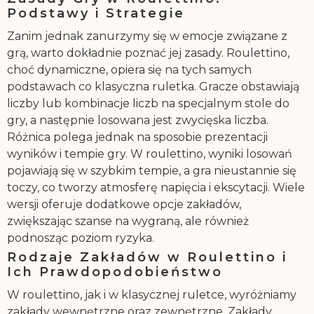
Podstawy i Strategie
Zanim jednak zanurzymy się w emocje związane z
grą, warto dokładnie poznać jej zasady. Roulettino,
choć dynamiczne, opiera się na tych samych
podstawach co klasyczna ruletka. Gracze obstawiają
liczby lub kombinacje liczb na specjalnym stole do
gry, a następnie losowana jest zwycięska liczba.
Różnica polega jednak na sposobie prezentacji
wyników i tempie gry. W roulettino, wyniki losowań
pojawiają się w szybkim tempie, a gra nieustannie się
toczy, co tworzy atmosferę napięcia i ekscytacji. Wiele
wersji oferuje dodatkowe opcje zakładów,
zwiększając szanse na wygraną, ale również
podnosząc poziom ryzyka.
Rodzaje Zakładów w Roulettino i
Ich Prawdopodobieństwo
W roulettino, jak i w klasycznej ruletce, wyróżniamy
zakłady wewnętrzne oraz zewnętrzne. Zakłady