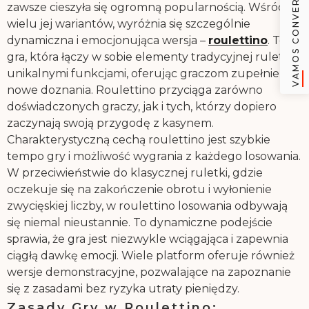
VAMOS CONVERSAR
zawsze cieszyła się ogromną popularnością. Wśród
wielu jej wariantów, wyróżnia się szczególnie
dynamiczna i emocjonująca wersja –
roulettino
. To
gra, która łączy w sobie elementy tradycyjnej ruletki z
unikalnymi funkcjami, oferując graczom zupełnie
nowe doznania. Roulettino przyciąga zarówno
doświadczonych graczy, jak i tych, którzy dopiero
zaczynają swoją przygodę z kasynem.
Charakterystyczną cechą roulettino jest szybkie
tempo gry i możliwość wygrania z każdego losowania.
W przeciwieństwie do klasycznej ruletki, gdzie
oczekuje się na zakończenie obrotu i wyłonienie
zwycięskiej liczby, w roulettino losowania odbywają
się niemal nieustannie. To dynamiczne podejście
sprawia, że gra jest niezwykle wciągająca i zapewnia
ciągłą dawkę emocji. Wiele platform oferuje również
wersje demonstracyjne, pozwalające na zapoznanie
się z zasadami bez ryzyka utraty pieniędzy.
Zasady Gry w Roulettino: