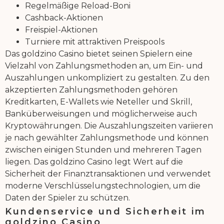
Regelmäßige Reload-Boni
Cashback-Aktionen
Freispiel-Aktionen
Turniere mit attraktiven Preispools
Das goldzino Casino bietet seinen Spielern eine
Vielzahl von Zahlungsmethoden an, um Ein- und
Auszahlungen unkompliziert zu gestalten. Zu den
akzeptierten Zahlungsmethoden gehören
Kreditkarten, E-Wallets wie Neteller und Skrill,
Banküberweisungen und möglicherweise auch
Kryptowährungen. Die Auszahlungszeiten variieren
je nach gewählter Zahlungsmethode und können
zwischen einigen Stunden und mehreren Tagen
liegen. Das goldzino Casino legt Wert auf die
Sicherheit der Finanztransaktionen und verwendet
moderne Verschlüsselungstechnologien, um die
Daten der Spieler zu schützen.
Kundenservice und Sicherheit im
goldzino Casino