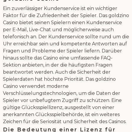
Ein zuverlässiger Kundenservice ist ein wichtiger
Faktor für die Zufriedenheit der Spieler. Das goldzino
Casino bietet seinen Spielern einen Kundenservice
per E-Mail, Live-Chat und möglicherweise auch
telefonisch an. Der Kundenservice sollte rund um die
Uhr erreichbar sein und kompetente Antworten auf
Fragen und Probleme der Spieler liefern. Darüber
hinaus sollte das Casino eine umfassende FAQ-
Sektion anbieten, in der die häufigsten Fragen
beantwortet werden. Auch die Sicherheit der
Spielerdaten hat höchste Priorität. Das goldzino
Casino verwendet moderne
Verschlüsselungstechnologien, um die Daten der
Spieler vor unbefugtem Zugriff zu schützen. Eine
gültige Glücksspiellizenz, ausgestellt von einer
anerkannten Glücksspielbehörde, ist ein weiteres
Zeichen für die Seriosität und Sicherheit des Casinos.
Die Bedeutung einer Lizenz für