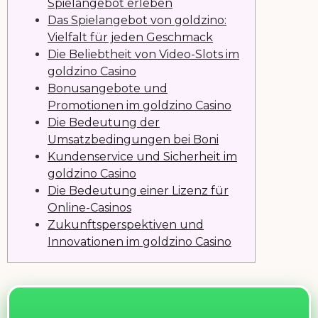
Spielangebot erleben
Das Spielangebot von goldzino:
Vielfalt für jeden Geschmack
Die Beliebtheit von Video-Slots im
goldzino Casino
Bonusangebote und
Promotionen im goldzino Casino
Die Bedeutung der
Umsatzbedingungen bei Boni
Kundenservice und Sicherheit im
goldzino Casino
Die Bedeutung einer Lizenz für
Online-Casinos
Zukunftsperspektiven und
Innovationen im goldzino Casino