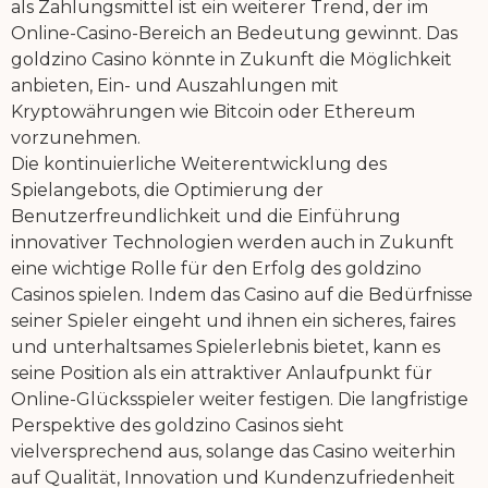
als Zahlungsmittel ist ein weiterer Trend, der im
Online-Casino-Bereich an Bedeutung gewinnt. Das
goldzino Casino könnte in Zukunft die Möglichkeit
anbieten, Ein- und Auszahlungen mit
Kryptowährungen wie Bitcoin oder Ethereum
vorzunehmen.
Die kontinuierliche Weiterentwicklung des
Spielangebots, die Optimierung der
Benutzerfreundlichkeit und die Einführung
innovativer Technologien werden auch in Zukunft
eine wichtige Rolle für den Erfolg des goldzino
Casinos spielen. Indem das Casino auf die Bedürfnisse
seiner Spieler eingeht und ihnen ein sicheres, faires
und unterhaltsames Spielerlebnis bietet, kann es
seine Position als ein attraktiver Anlaufpunkt für
Online-Glücksspieler weiter festigen. Die langfristige
Perspektive des goldzino Casinos sieht
vielversprechend aus, solange das Casino weiterhin
auf Qualität, Innovation und Kundenzufriedenheit