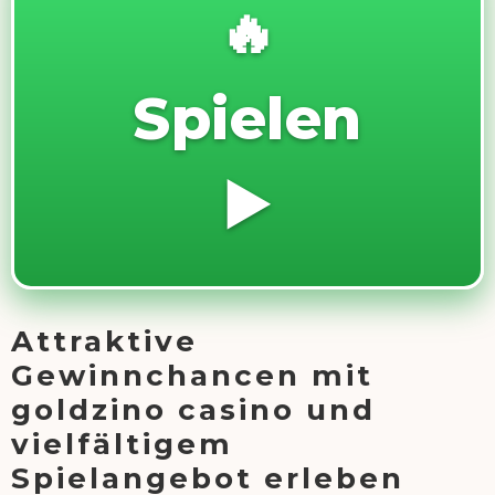
🔥
Spielen
▶️
Attraktive
Gewinnchancen mit
goldzino casino und
vielfältigem
Spielangebot erleben