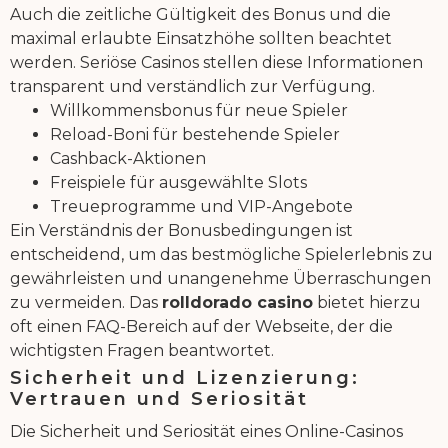
Auch die zeitliche Gültigkeit des Bonus und die
maximal erlaubte Einsatzhöhe sollten beachtet
werden. Seriöse Casinos stellen diese Informationen
transparent und verständlich zur Verfügung.
Willkommensbonus für neue Spieler
Reload-Boni für bestehende Spieler
Cashback-Aktionen
Freispiele für ausgewählte Slots
Treueprogramme und VIP-Angebote
Ein Verständnis der Bonusbedingungen ist
entscheidend, um das bestmögliche Spielerlebnis zu
gewährleisten und unangenehme Überraschungen
zu vermeiden. Das
rolldorado casino
bietet hierzu
oft einen FAQ-Bereich auf der Webseite, der die
wichtigsten Fragen beantwortet.
Sicherheit und Lizenzierung:
Vertrauen und Seriosität
Die Sicherheit und Seriosität eines Online-Casinos