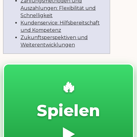
Zahlungsmethoden und
Auszahlungen: Flexibilität und
Schnelligkeit
Kundenservice: Hilfsbereitschaft
und Kompetenz
Zukunftsperspektiven und
Weiterentwicklungen
🔥
Spielen
▶️