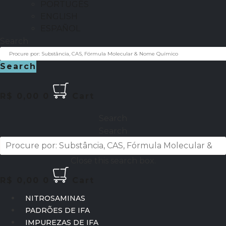
PORTUGÊS
ENGLISH
ESPAÑOL
Search
Search
R$
0,00
0
Cart
Search
Search
Close this search box.
R$
0,00
0
Cart
NITROSAMINAS
PADRÕES DE IFA
IMPUREZAS DE IFA