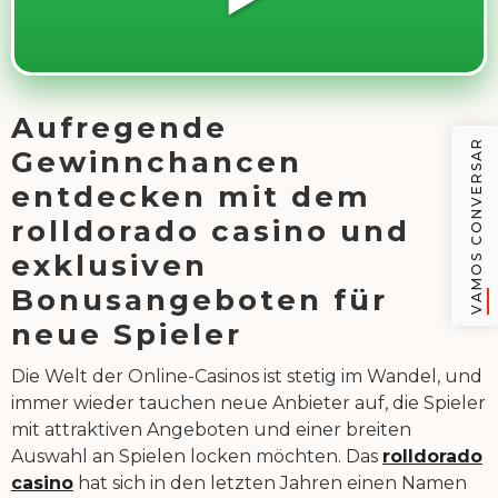
Aufregende
VAMOS CONVERSAR
Gewinnchancen
entdecken mit dem
rolldorado casino und
exklusiven
Bonusangeboten für
neue Spieler
Die Welt der Online-Casinos ist stetig im Wandel, und
immer wieder tauchen neue Anbieter auf, die Spieler
mit attraktiven Angeboten und einer breiten
Auswahl an Spielen locken möchten. Das
rolldorado
casino
hat sich in den letzten Jahren einen Namen