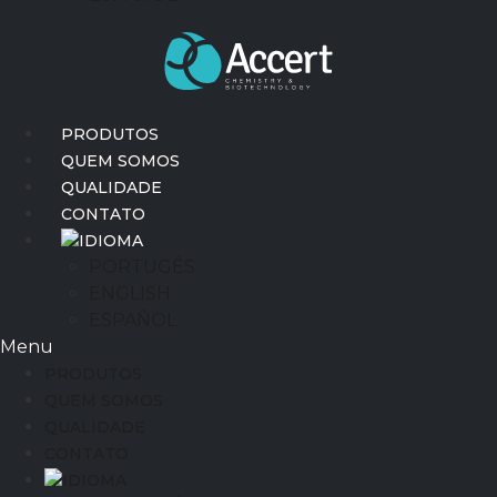
PRODUTOS
QUEM SOMOS
QUALIDADE
CONTATO
IDIOMA
PORTUGÊS
ENGLISH
ESPAÑOL
Menu
PRODUTOS
QUEM SOMOS
QUALIDADE
CONTATO
IDIOMA