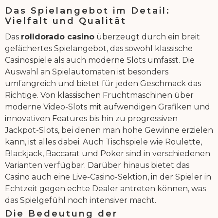
Das Spielangebot im Detail:
Vielfalt und Qualität
Das
rolldorado casino
überzeugt durch ein breit
gefächertes Spielangebot, das sowohl klassische
Casinospiele als auch moderne Slots umfasst. Die
Auswahl an Spielautomaten ist besonders
umfangreich und bietet für jeden Geschmack das
Richtige. Von klassischen Fruchtmaschinen über
moderne Video-Slots mit aufwendigen Grafiken und
innovativen Features bis hin zu progressiven
Jackpot-Slots, bei denen man hohe Gewinne erzielen
kann, ist alles dabei. Auch Tischspiele wie Roulette,
Blackjack, Baccarat und Poker sind in verschiedenen
Varianten verfügbar. Darüber hinaus bietet das
Casino auch eine Live-Casino-Sektion, in der Spieler in
Echtzeit gegen echte Dealer antreten können, was
das Spielgefühl noch intensiver macht.
Die Bedeutung der