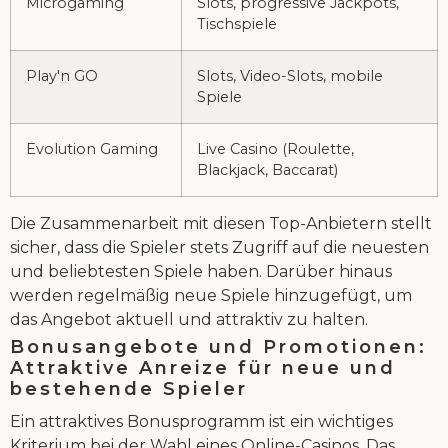
Microgaming
Slots, progressive Jackpots,
Tischspiele
Play'n GO
Slots, Video-Slots, mobile
Spiele
Evolution Gaming
Live Casino (Roulette,
Blackjack, Baccarat)
Die Zusammenarbeit mit diesen Top-Anbietern stellt
sicher, dass die Spieler stets Zugriff auf die neuesten
und beliebtesten Spiele haben. Darüber hinaus
werden regelmäßig neue Spiele hinzugefügt, um
das Angebot aktuell und attraktiv zu halten.
Bonusangebote und Promotionen:
Attraktive Anreize für neue und
bestehende Spieler
Ein attraktives Bonusprogramm ist ein wichtiges
Kriterium bei der Wahl eines Online-Casinos. Das