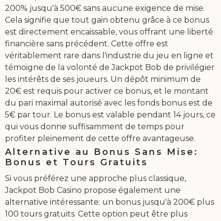
200% jusqu'à 500€ sans aucune exigence de mise.
Cela signifie que tout gain obtenu grâce à ce bonus
est directement encaissable, vous offrant une liberté
financière sans précédent. Cette offre est
véritablement rare dans l'industrie du jeu en ligne et
témoigne de la volonté de Jackpot Bob de privilégier
les intérêts de ses joueurs. Un dépôt minimum de
20€ est requis pour activer ce bonus, et le montant
du pari maximal autorisé avec les fonds bonus est de
5€ par tour. Le bonus est valable pendant 14 jours, ce
qui vous donne suffisamment de temps pour
profiter pleinement de cette offre avantageuse.
Alternative au Bonus Sans Mise:
Bonus et Tours Gratuits
Si vous préférez une approche plus classique,
Jackpot Bob Casino propose également une
alternative intéressante: un bonus jusqu'à 200€ plus
100 tours gratuits. Cette option peut être plus