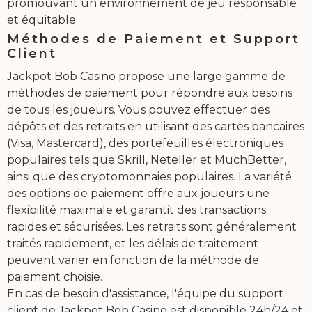
promouvant un environnement de jeu responsable
et équitable.
Méthodes de Paiement et Support
Client
Jackpot Bob Casino propose une large gamme de
méthodes de paiement pour répondre aux besoins
de tous les joueurs. Vous pouvez effectuer des
dépôts et des retraits en utilisant des cartes bancaires
(Visa, Mastercard), des portefeuilles électroniques
populaires tels que Skrill, Neteller et MuchBetter,
ainsi que des cryptomonnaies populaires. La variété
des options de paiement offre aux joueurs une
flexibilité maximale et garantit des transactions
rapides et sécurisées. Les retraits sont généralement
traités rapidement, et les délais de traitement
peuvent varier en fonction de la méthode de
paiement choisie.
En cas de besoin d'assistance, l'équipe du support
client de Jackpot Bob Casino est disponible 24h/24 et