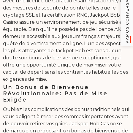
VAMOS CONVERSAR
Avec une licence de Curaçao eGaming Authority et
des mesures de sécurité de pointe telles que le
cryptage SSL et la certification RNG, Jackpot Bob
Casino assure un environnement de jeu sécurisé et
équitable. Bien qu’il ne possède pas de licence ANJ, il
demeure accessible aux joueurs français majeurs en
quête de divertissement en ligne. L'un des aspects
les plus attrayants de Jackpot Bob est sans aucun
doute son bonus de bienvenue exceptionnel, qui
offre une opportunité unique de maximiser votre
capital de départ sans les contraintes habituelles des
exigences de mise.
Un Bonus de Bienvenue
Révolutionnaire: Pas de Mise
Exigée
Oubliez les complications des bonus traditionnels qui
vous obligent à miser des sommes importantes avant
de pouvoir retirer vos gains. Jackpot Bob Casino se
démarque en proposant un bonus de bienvenue de