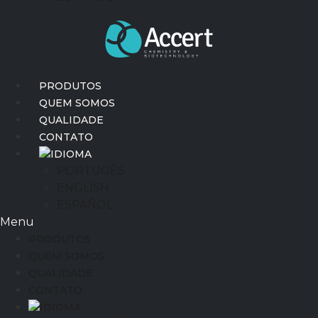
PRODUTOS
QUEM SOMOS
QUALIDADE
CONTATO
IDIOMA
PORTUGÊS
ENGLISH
ESPAÑOL
Menu
PRODUTOS
QUEM SOMOS
QUALIDADE
CONTATO
IDIOMA