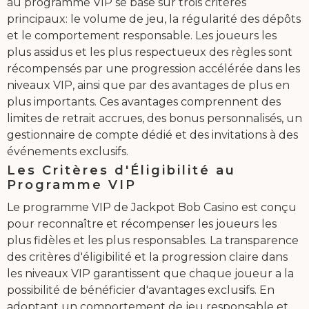
au programme VIP se base sur trois critères
principaux: le volume de jeu, la régularité des dépôts
et le comportement responsable. Les joueurs les
plus assidus et les plus respectueux des règles sont
récompensés par une progression accélérée dans les
niveaux VIP, ainsi que par des avantages de plus en
plus importants. Ces avantages comprennent des
limites de retrait accrues, des bonus personnalisés, un
gestionnaire de compte dédié et des invitations à des
événements exclusifs.
Les Critères d'Éligibilité au
Programme VIP
Le programme VIP de Jackpot Bob Casino est conçu
pour reconnaître et récompenser les joueurs les
plus fidèles et les plus responsables. La transparence
des critères d'éligibilité et la progression claire dans
les niveaux VIP garantissent que chaque joueur a la
possibilité de bénéficier d'avantages exclusifs. En
adoptant un comportement de jeu responsable et