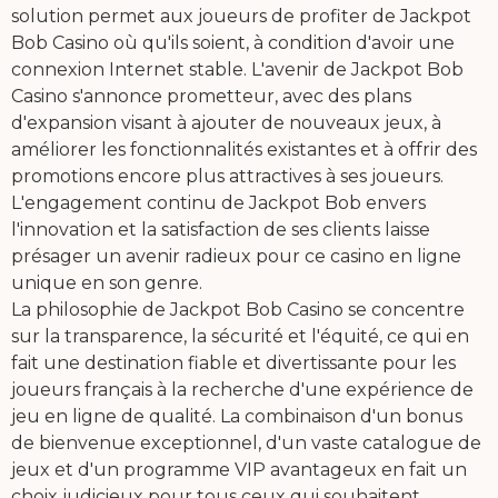
solution permet aux joueurs de profiter de Jackpot
Bob Casino où qu'ils soient, à condition d'avoir une
connexion Internet stable. L'avenir de Jackpot Bob
Casino s'annonce prometteur, avec des plans
d'expansion visant à ajouter de nouveaux jeux, à
améliorer les fonctionnalités existantes et à offrir des
promotions encore plus attractives à ses joueurs.
L'engagement continu de Jackpot Bob envers
l'innovation et la satisfaction de ses clients laisse
présager un avenir radieux pour ce casino en ligne
unique en son genre.
La philosophie de Jackpot Bob Casino se concentre
sur la transparence, la sécurité et l'équité, ce qui en
fait une destination fiable et divertissante pour les
joueurs français à la recherche d'une expérience de
jeu en ligne de qualité. La combinaison d'un bonus
de bienvenue exceptionnel, d'un vaste catalogue de
jeux et d'un programme VIP avantageux en fait un
choix judicieux pour tous ceux qui souhaitent