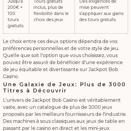
Jusqu'à
Tours gratuits
Des exigences de
200€ +
inclus, plus de
mise peuvent
100
flexibilité dans le
s'appliquer aux gains
tours
choix des jeux
des tours gratuits
gratuits
Le choix entre ces deux options dépendra de vos
préférences personnelles et de votre style de jeu.
Quelle que soit l'option que vous choisissez, vous
pouvez être assuré de bénéficier d'une expérience
de jeu équitable et divertissante sur Jackpot Bob
Casino.
Une Galaxie de Jeux: Plus de 3000
Titres à Découvrir
L'univers de Jackpot Bob Casino est véritablement
vaste, avec un catalogue de plus de 3000 jeux
proposés par les meilleurs fournisseurs de l'industrie.
Des machines à sous classiques aux jeux de table en
passant par le casino en direct et les mini-jeux