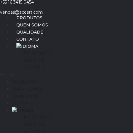
+55 16 3415 0454
Ir
para
vendas@accert.com
o
PRODUTOS
conteúdo
QUEM SOMOS
QUALIDADE
CONTATO
IDIOMA
PORTUGÊS
ENGLISH
ESPAÑOL
Menu
PRODUTOS
QUEM SOMOS
QUALIDADE
CONTATO
IDIOMA
PORTUGÊS
ENGLISH
ESPAÑOL