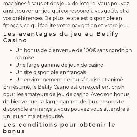
machines à sous et des jeux de loterie. Vous pouvez
ainsi trouver un jeu qui correspond à vos goûts et à
vos préférences. De plus, le site est disponible en
français, ce qui facilite votre navigation et votre jeu.
Les avantages du jeu au Betify
Casino
Un bonus de bienvenue de 100€ sans condition
de mise
Une large gamme de jeux de casino
Un site disponible en français
Un environnement de jeu sécurisé et animé
En résumé, le Betify Casino est un excellent choix
pour les amateurs de jeu de casino. Avec son bonus
de bienvenue, sa large gamme de jeux et son site
disponible en français, vous pouvez vous attendre à
un jeu animé et sécurisé.
Les conditions pour obtenir le
bonus