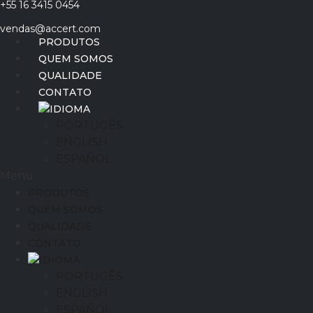
+55 16 3415 0454
Ir
para
vendas@accert.com
o
PRODUTOS
conteúdo
QUEM SOMOS
QUALIDADE
CONTATO
IDIOMA
PORTUGÊS
ENGLISH
ESPAÑOL
Menu
PRODUTOS
QUEM SOMOS
QUALIDADE
CONTATO
IDIOMA
PORTUGÊS
ENGLISH
ESPAÑOL