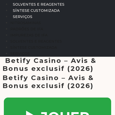
SOLVENTES E REAGENTES
SÍNTESE CUSTOMIZADA
SERVIÇOS
NITROSAMINAS
PADRÕES DE IFA
IMPUREZAS DE IFA
SOLVENTES E REAGENTES
SÍNTESE CUSTOMIZADA
SERVIÇOS
Betify Casino – Avis &
Bonus exclusif (2026)
Betify Casino – Avis &
Bonus exclusif (2026)