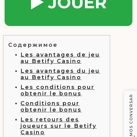
▶️ JOUER
Содержимое
Les avantages de jeu
au Betify Casino
Les avantages du jeu
au Betify Casino
Les conditions pour
obtenir le bonus
VAMOS CONVERSAR
Conditions pour
obtenir le bonus
Les retours des
joueurs sur le Betify
Casino