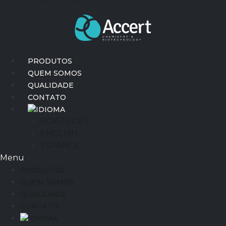
PRODUTOS
QUEM SOMOS
QUALIDADE
CONTATO
IDIOMA
PORTUGÊS
ENGLISH
ESPAÑOL
Menu
PRODUTOS
QUEM SOMOS
QUALIDADE
CONTATO
IDIOMA