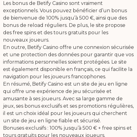
Les bonus de Betify Casino sont vraiment
exceptionnels. Vous pouvez bénéficier d’un bonus
de bienvenue de 100% jusqu’à 500 €, ainsi que des
bonus de reload réguliers. De plus, le site propose
des free spins et des tours gratuits pour les
nouveaux joueurs.
En outre, Betify Casino offre une connexion sécurisée
et une protection des données pour garantir que vos
informations personnelles soient protégées. Le site
est également disponible en français, ce qui facilite la
navigation pour les joueurs francophones.
En résumé, Betify Casino est un site de jeu en ligne
qui offre une expérience de jeu sécurisée et
amusante à ses joueurs. Avec sa large gamme de
jeux, ses bonus exclusifs et ses promotions régulières,
il est un choix idéal pour les joueurs qui cherchent
un site de jeu en ligne fiable et sécurisé.
Bonuses exclusifs : 100% jusqu’à 500 € + free spins et
tours gratuits pour les nouveaux joueurs.