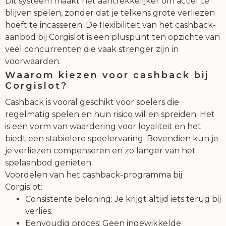
Dit systeem maakt het aantrekkelijker om actief te
blijven spelen, zonder dat je telkens grote verliezen
hoeft te incasseren. De flexibiliteit van het cashback-
aanbod bij Corgislot is een pluspunt ten opzichte van
veel concurrenten die vaak strenger zijn in
voorwaarden.
Waarom kiezen voor cashback bij
Corgislot?
Cashback is vooral geschikt voor spelers die
regelmatig spelen en hun risico willen spreiden. Het
is een vorm van waardering voor loyaliteit en het
biedt een stabielere speelervaring. Bovendien kun je
je verliezen compenseren en zo langer van het
spelaanbod genieten.
Voordelen van het cashback-programma bij
Corgislot:
Consistente beloning: Je krijgt altijd iets terug bij
verlies.
Eenvoudig proces: Geen ingewikkelde