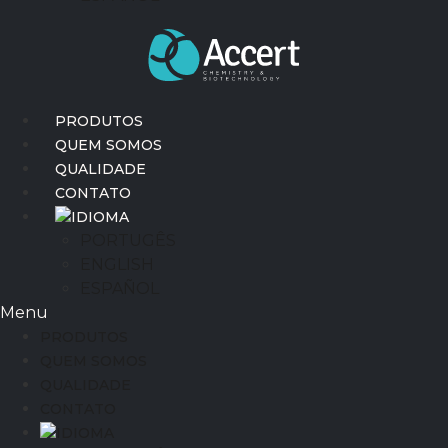
PRODUTOS
QUEM SOMOS
QUALIDADE
CONTATO
IDIOMA
PORTUGÊS
ENGLISH
ESPAÑOL
Menu
PRODUTOS
QUEM SOMOS
QUALIDADE
CONTATO
IDIOMA