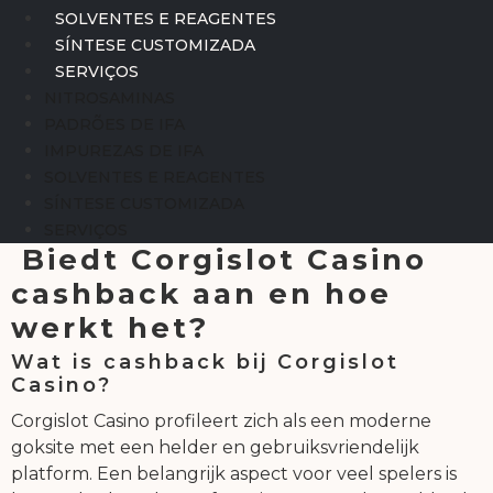
SOLVENTES E REAGENTES
SÍNTESE CUSTOMIZADA
SERVIÇOS
NITROSAMINAS
PADRÕES DE IFA
IMPUREZAS DE IFA
SOLVENTES E REAGENTES
SÍNTESE CUSTOMIZADA
SERVIÇOS
Biedt Corgislot Casino
cashback aan en hoe
werkt het?
Wat is cashback bij Corgislot
Casino?
Corgislot Casino profileert zich als een moderne
goksite met een helder en gebruiksvriendelijk
platform. Een belangrijk aspect voor veel spelers is