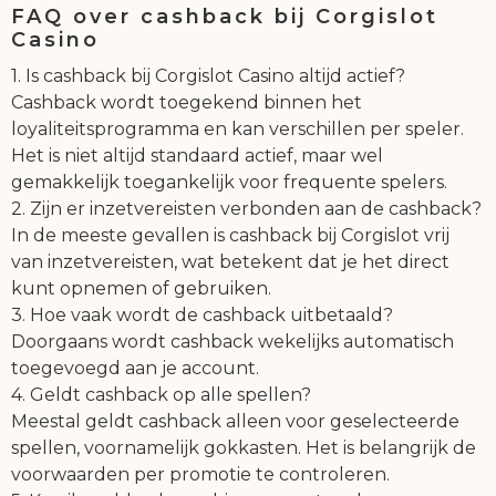
FAQ over cashback bij Corgislot
Casino
1. Is cashback bij Corgislot Casino altijd actief?
Cashback wordt toegekend binnen het
loyaliteitsprogramma en kan verschillen per speler.
Het is niet altijd standaard actief, maar wel
gemakkelijk toegankelijk voor frequente spelers.
2. Zijn er inzetvereisten verbonden aan de cashback?
In de meeste gevallen is cashback bij Corgislot vrij
van inzetvereisten, wat betekent dat je het direct
kunt opnemen of gebruiken.
3. Hoe vaak wordt de cashback uitbetaald?
Doorgaans wordt cashback wekelijks automatisch
toegevoegd aan je account.
4. Geldt cashback op alle spellen?
Meestal geldt cashback alleen voor geselecteerde
spellen, voornamelijk gokkasten. Het is belangrijk de
voorwaarden per promotie te controleren.