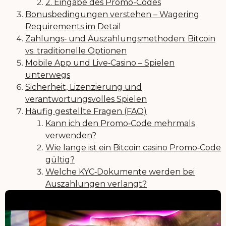
2. Eingabe des Promo-Codes
Bonusbedingungen verstehen – Wagering
Requirements im Detail
Zahlungs‑ und Auszahlungsmethoden: Bitcoin
vs. traditionelle Optionen
Mobile App und Live‑Casino – Spielen
unterwegs
Sicherheit, Lizenzierung und
verantwortungsvolles Spielen
Häufig gestellte Fragen (FAQ)
Kann ich den Promo‑Code mehrmals
verwenden?
Wie lange ist ein Bitcoin casino Promo‑Code
gültig?
Welche KYC‑Dokumente werden bei
Auszahlungen verlangt?