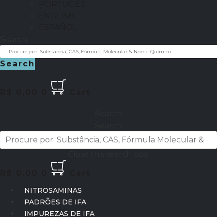
PORTUGÊS
ENGLISH
ESPAÑOL
Search
Search
R$
0,00
0
Cart
Search
Search
Close this search box.
R$
0,00
0
Cart
NITROSAMINAS
PADRÕES DE IFA
IMPUREZAS DE IFA