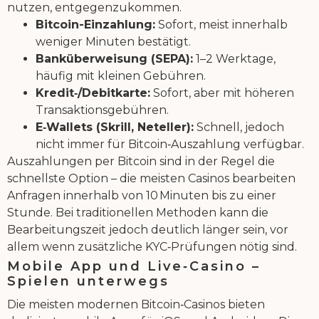
nutzen, entgegenzukommen.
Bitcoin-Einzahlung:
Sofort, meist innerhalb
weniger Minuten bestätigt.
Banküberweisung (SEPA):
1–2 Werktage,
häufig mit kleinen Gebühren.
Kredit‑/Debitkarte:
Sofort, aber mit höheren
Transaktionsgebühren.
E‑Wallets (Skrill, Neteller):
Schnell, jedoch
nicht immer für Bitcoin‑Auszahlung verfügbar.
Auszahlungen per Bitcoin sind in der Regel die
schnellste Option – die meisten Casinos bearbeiten
Anfragen innerhalb von 10 Minuten bis zu einer
Stunde. Bei traditionellen Methoden kann die
Bearbeitungszeit jedoch deutlich länger sein, vor
allem wenn zusätzliche KYC‑Prüfungen nötig sind.
Mobile App und Live‑Casino –
Spielen unterwegs
Die meisten modernen Bitcoin‑Casinos bieten