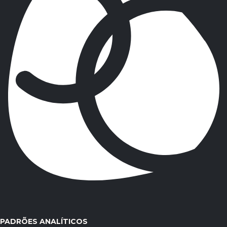
PADRÕES ANALÍTICOS