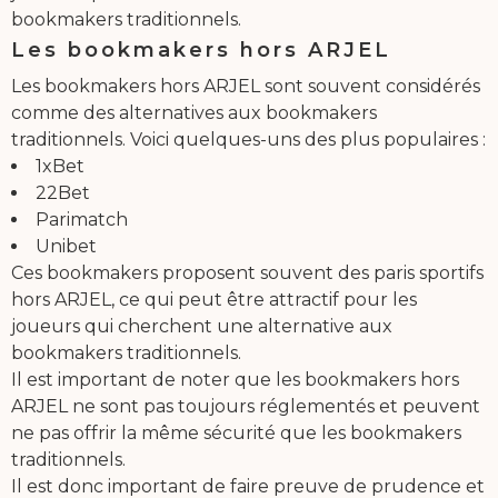
bookmakers traditionnels.
Les bookmakers hors ARJEL
Les bookmakers hors ARJEL sont souvent considérés
comme des alternatives aux bookmakers
traditionnels. Voici quelques-uns des plus populaires :
1xBet
22Bet
Parimatch
Unibet
Ces bookmakers proposent souvent des paris sportifs
hors ARJEL, ce qui peut être attractif pour les
joueurs qui cherchent une alternative aux
bookmakers traditionnels.
Il est important de noter que les bookmakers hors
ARJEL ne sont pas toujours réglementés et peuvent
ne pas offrir la même sécurité que les bookmakers
traditionnels.
Il est donc important de faire preuve de prudence et