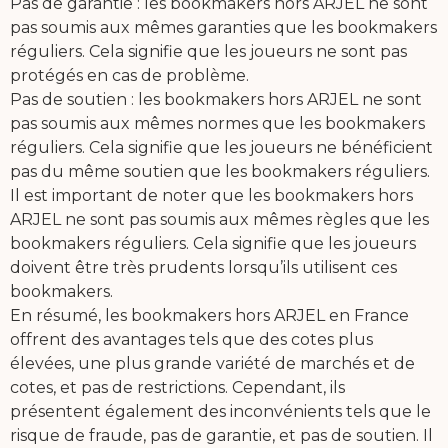
Pas de garantie : les bookmakers hors ARJEL ne sont
pas soumis aux mêmes garanties que les bookmakers
réguliers. Cela signifie que les joueurs ne sont pas
protégés en cas de problème.
Pas de soutien : les bookmakers hors ARJEL ne sont
pas soumis aux mêmes normes que les bookmakers
réguliers. Cela signifie que les joueurs ne bénéficient
pas du même soutien que les bookmakers réguliers.
Il est important de noter que les bookmakers hors
ARJEL ne sont pas soumis aux mêmes règles que les
bookmakers réguliers. Cela signifie que les joueurs
doivent être très prudents lorsqu’ils utilisent ces
bookmakers.
En résumé, les bookmakers hors ARJEL en France
offrent des avantages tels que des cotes plus
élevées, une plus grande variété de marchés et de
cotes, et pas de restrictions. Cependant, ils
présentent également des inconvénients tels que le
risque de fraude, pas de garantie, et pas de soutien. Il