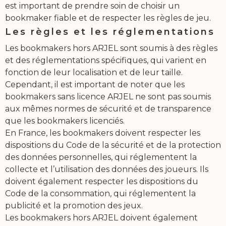
est important de prendre soin de choisir un
bookmaker fiable et de respecter les règles de jeu.
Les règles et les réglementations
Les bookmakers hors ARJEL sont soumis à des règles
et des réglementations spécifiques, qui varient en
fonction de leur localisation et de leur taille.
Cependant, il est important de noter que les
bookmakers sans licence ARJEL ne sont pas soumis
aux mêmes normes de sécurité et de transparence
que les bookmakers licenciés.
En France, les bookmakers doivent respecter les
dispositions du Code de la sécurité et de la protection
des données personnelles, qui réglementent la
collecte et l’utilisation des données des joueurs. Ils
doivent également respecter les dispositions du
Code de la consommation, qui réglementent la
publicité et la promotion des jeux.
Les bookmakers hors ARJEL doivent également