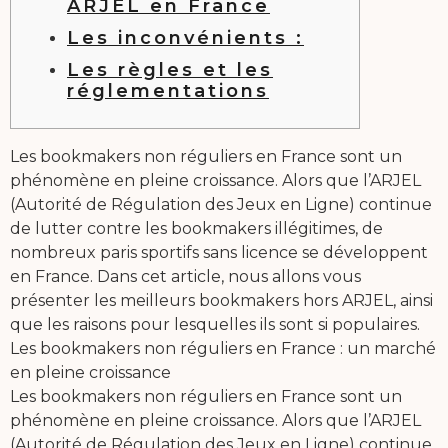
ARJEL en France
Les inconvénients :
Les règles et les
réglementations
Les bookmakers non réguliers en France sont un
phénomène en pleine croissance. Alors que l’ARJEL
(Autorité de Régulation des Jeux en Ligne) continue
de lutter contre les bookmakers illégitimes, de
nombreux paris sportifs sans licence se développent
en France. Dans cet article, nous allons vous
présenter les meilleurs bookmakers hors ARJEL, ainsi
que les raisons pour lesquelles ils sont si populaires.
Les bookmakers non réguliers en France : un marché
en pleine croissance
Les bookmakers non réguliers en France sont un
phénomène en pleine croissance. Alors que l’ARJEL
(Autorité de Régulation des Jeux en Ligne) continue