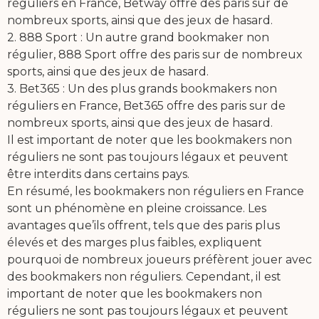
réguliers en France, Betway offre des paris sur de
nombreux sports, ainsi que des jeux de hasard.
2. 888 Sport : Un autre grand bookmaker non
régulier, 888 Sport offre des paris sur de nombreux
sports, ainsi que des jeux de hasard.
3. Bet365 : Un des plus grands bookmakers non
réguliers en France, Bet365 offre des paris sur de
nombreux sports, ainsi que des jeux de hasard.
Il est important de noter que les bookmakers non
réguliers ne sont pas toujours légaux et peuvent
être interdits dans certains pays.
En résumé, les bookmakers non réguliers en France
sont un phénomène en pleine croissance. Les
avantages que’ils offrent, tels que des paris plus
élevés et des marges plus faibles, expliquent
pourquoi de nombreux joueurs préfèrent jouer avec
des bookmakers non réguliers. Cependant, il est
important de noter que les bookmakers non
réguliers ne sont pas toujours légaux et peuvent