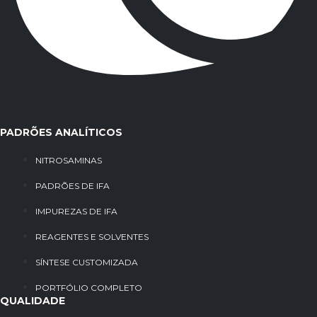
PADRÕES ANALÍTICOS
NITROSAMINAS
PADRÕES DE IFA
IMPUREZAS DE IFA
REAGENTES E SOLVENTES
SÍNTESE CUSTOMIZADA
PORTFÓLIO COMPLETO
QUALIDADE