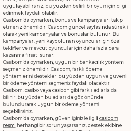
uygulayabilirsiniz, bu yüzden belirli bir oyun için bilgi
edinmek faydalı olabilir.
Casibom’da oynarken, bonus ve kampanyaları takip
etmeniz önemlidir. Casibom güncel sayfasında sürekli
olarak yeni kampanyalar ve bonuslar bulunur. Bu
kampanyalar, yeni kaydolunan oyuncular için özel
teklifler ve mevcut oyuncular için daha fazla para
kazanma fırsatı sunar.
Casibom’da oynarken, uygun bir bankacılık yöntemi
seçmeniz önemlidir. Casibom, farklı ödeme
yöntemlerini destekler, bu yüzden uygun ve güvenli
bir ödeme yöntemi seçmeniz faydalı olacaktır.
Casibom, casibo veya casibon gibi farklı adlarla da
bilinir, bu yüzden bu adları da göz önünde
bulundurarak uygun bir ödeme yöntemi
seçebilirsiniz.
Casibom’da oynarken, güvenliğinizle ilgili
casibom
resmi
herhangi bir sorun yaşarsanız, destek ekibine