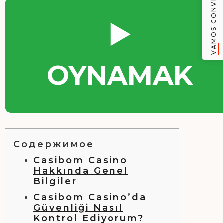
VAMOS CONVERSAR
▶️
OYNAMAK
Содержимое
Casibom Casino
Hakkında Genel
Bilgiler
Casibom Casino’da
Güvenliği Nasıl
Kontrol Ediyorum?