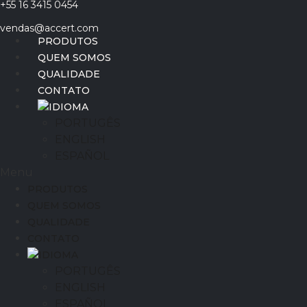
+55 16 3415 0454
Ir
para
vendas@accert.com
o
PRODUTOS
conteúdo
QUEM SOMOS
QUALIDADE
CONTATO
IDIOMA
PORTUGÊS
ENGLISH
ESPAÑOL
Menu
PRODUTOS
QUEM SOMOS
QUALIDADE
CONTATO
IDIOMA
PORTUGÊS
ENGLISH
ESPAÑOL