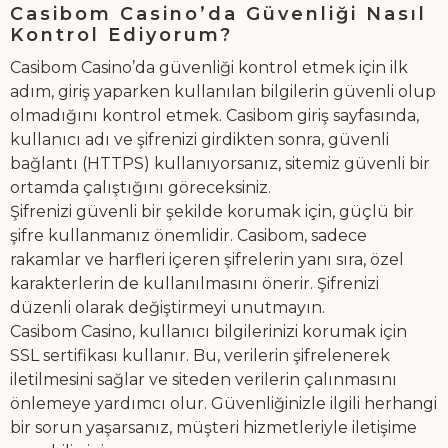
Casibom Casino’da Güvenliği Nasıl
Kontrol Ediyorum?
Casibom Casino’da güvenliği kontrol etmek için ilk
adım, giriş yaparken kullanılan bilgilerin güvenli olup
olmadığını kontrol etmek. Casibom giriş sayfasında,
kullanıcı adı ve şifrenizi girdikten sonra, güvenli
bağlantı (HTTPS) kullanıyorsanız, sitemiz güvenli bir
ortamda çalıştığını göreceksiniz.
Şifrenizi güvenli bir şekilde korumak için, güçlü bir
şifre kullanmanız önemlidir. Casibom, sadece
rakamlar ve harfleri içeren şifrelerin yanı sıra, özel
karakterlerin de kullanılmasını önerir. Şifrenizi
düzenli olarak değiştirmeyi unutmayın.
Casibom Casino, kullanıcı bilgilerinizi korumak için
SSL sertifikası kullanır. Bu, verilerin şifrelenerek
iletilmesini sağlar ve siteden verilerin çalınmasını
önlemeye yardımcı olur. Güvenliğinizle ilgili herhangi
bir sorun yaşarsanız, müşteri hizmetleriyle iletişime