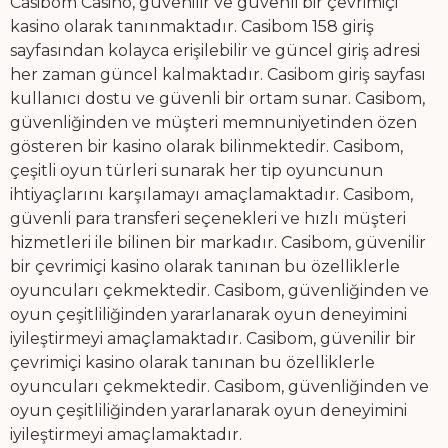
Casibom Casino, güvenilir ve güvenli bir çevrimiçi
kasino olarak tanınmaktadır. Casibom 158 giriş
sayfasından kolayca erişilebilir ve güncel giriş adresi
her zaman güncel kalmaktadır. Casibom giriş sayfası
kullanıcı dostu ve güvenli bir ortam sunar. Casibom,
güvenliğinden ve müşteri memnuniyetinden özen
gösteren bir kasino olarak bilinmektedir. Casibom,
çeşitli oyun türleri sunarak her tip oyuncunun
ihtiyaçlarını karşılamayı amaçlamaktadır. Casibom,
güvenli para transferi seçenekleri ve hızlı müşteri
hizmetleri ile bilinen bir markadır. Casibom, güvenilir
bir çevrimiçi kasino olarak tanınan bu özelliklerle
oyuncuları çekmektedir. Casibom, güvenliğinden ve
oyun çeşitliliğinden yararlanarak oyun deneyimini
iyileştirmeyi amaçlamaktadır. Casibom, güvenilir bir
çevrimiçi kasino olarak tanınan bu özelliklerle
oyuncuları çekmektedir. Casibom, güvenliğinden ve
oyun çeşitliliğinden yararlanarak oyun deneyimini
iyileştirmeyi amaçlamaktadır.