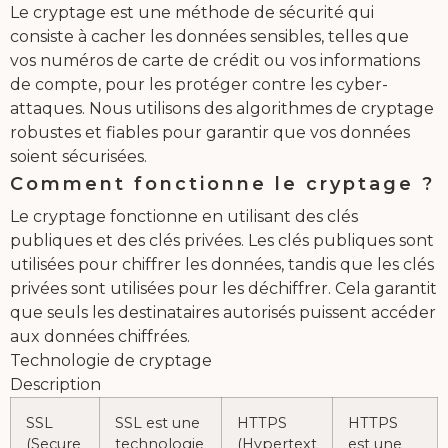
Le cryptage est une méthode de sécurité qui
consiste à cacher les données sensibles, telles que
vos numéros de carte de crédit ou vos informations
de compte, pour les protéger contre les cyber-
attaques. Nous utilisons des algorithmes de cryptage
robustes et fiables pour garantir que vos données
soient sécurisées.
Comment fonctionne le cryptage ?
Le cryptage fonctionne en utilisant des clés
publiques et des clés privées. Les clés publiques sont
utilisées pour chiffrer les données, tandis que les clés
privées sont utilisées pour les déchiffrer. Cela garantit
que seuls les destinataires autorisés puissent accéder
aux données chiffrées.
Technologie de cryptage
Description
SSL
SSL est une
HTTPS
HTTPS
(Secure
technologie
(Hypertext
est une