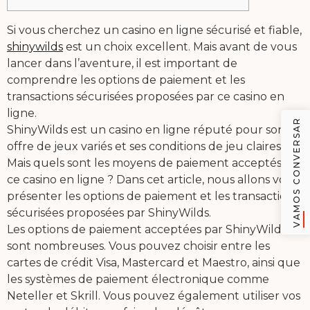
Si vous cherchez un casino en ligne sécurisé et fiable,
shinywilds
est un choix excellent. Mais avant de vous
lancer dans l’aventure, il est important de
comprendre les options de paiement et les
transactions sécurisées proposées par ce casino en
ligne.
VAMOS CONVERSAR
ShinyWilds est un casino en ligne réputé pour son
offre de jeux variés et ses conditions de jeu claires.
Mais quels sont les moyens de paiement acceptés par
ce casino en ligne ? Dans cet article, nous allons vous
présenter les options de paiement et les transactions
sécurisées proposées par ShinyWilds.
Les options de paiement acceptées par ShinyWilds
sont nombreuses. Vous pouvez choisir entre les
cartes de crédit Visa, Mastercard et Maestro, ainsi que
les systèmes de paiement électronique comme
Neteller et Skrill. Vous pouvez également utiliser vos