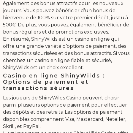
également des bonus attractifs pour les nouveaux
joueurs. Vous pouvez bénéficier d’un bonus de
bienvenue de 100% sur votre premier dépôt, jusqu’à
500€. De plus, vous pouvez également bénéficier de
bonus réguliers et de promotions exclusives.
En résumé, ShinyWilds est un casino en ligne qui
offre une grande variété d’options de paiement, des
transactions sécurisées et des bonus attractifs. Si vous
cherchez un casino en ligne fiable et sécurisé,
ShinyWilds est un choix excellent.
Casino en ligne ShinyWilds :
Options de paiement et
transactions sèures
Les joueurs de ShinyWilds Casino peuvent choisir
parmi plusieurs options de paiement pour effectuer
des dépôts et des retraits. Les options de paiement
disponibles comprennent Visa, Mastercard, Neteller,
Skrill, et PayPal.