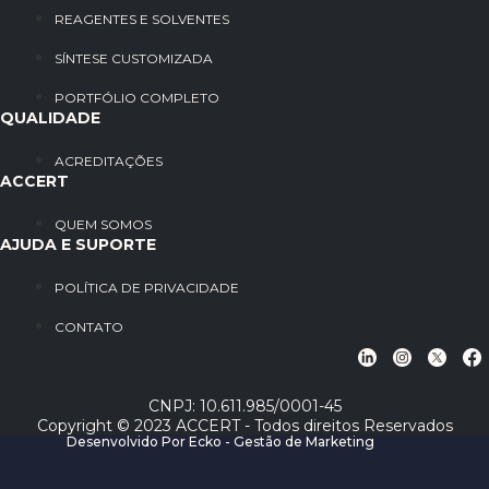
REAGENTES E SOLVENTES
SÍNTESE CUSTOMIZADA
PORTFÓLIO COMPLETO
QUALIDADE
ACREDITAÇÕES
ACCERT
QUEM SOMOS
AJUDA E SUPORTE
POLÍTICA DE PRIVACIDADE
CONTATO
CNPJ: 10.611.985/0001-45
Copyright © 2023 ACCERT - Todos direitos Reservados
Desenvolvido Por Ecko - Gestão de Marketing