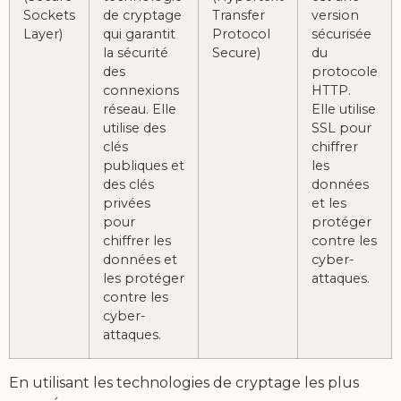
Sockets
de cryptage
Transfer
version
Layer)
qui garantit
Protocol
sécurisée
la sécurité
Secure)
du
des
protocole
connexions
HTTP.
réseau. Elle
Elle utilise
utilise des
SSL pour
clés
chiffrer
publiques et
les
des clés
données
privées
et les
pour
protéger
chiffrer les
contre les
données et
cyber-
les protéger
attaques.
contre les
cyber-
attaques.
En utilisant les technologies de cryptage les plus