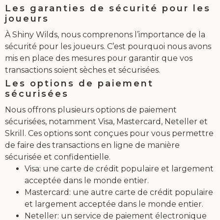
Les garanties de sécurité pour les
joueurs
À Shiny Wilds, nous comprenons l’importance de la
sécurité pour les joueurs. C’est pourquoi nous avons
mis en place des mesures pour garantir que vos
transactions soient sèches et sécurisées.
Les options de paiement
sécurisées
Nous offrons plusieurs options de paiement
sécurisées, notamment Visa, Mastercard, Neteller et
Skrill. Ces options sont conçues pour vous permettre
de faire des transactions en ligne de manière
sécurisée et confidentielle.
Visa: une carte de crédit populaire et largement
acceptée dans le monde entier.
Mastercard: une autre carte de crédit populaire
et largement acceptée dans le monde entier.
Neteller: un service de paiement électronique