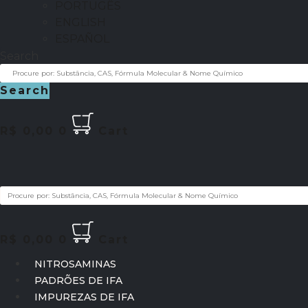
PORTUGÊS
ENGLISH
ESPAÑOL
Search
Search
R$
0,00
0
Cart
R$
0,00
0
Cart
NITROSAMINAS
PADRÕES DE IFA
IMPUREZAS DE IFA