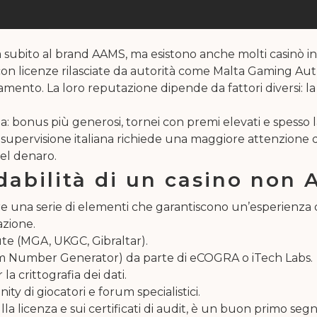
sa subito al brand AAMS, ma esistono anche molti casinò in
on licenze rilasciate da autorità come Malta Gaming Au
mento. La loro reputazione dipende da fattori diversi: la t
lta: bonus più generosi, tornei con premi elevati e spesso l
a supervisione italiana richiede una maggiore attenzione 
del denaro.
idabilità di un casino non
icare una serie di elementi che garantiscono un’esperienza 
azione.
iute (MGA, UKGC, Gibraltar).
m Number Generator) da parte di eCOGRA o iTech Labs.
la crittografia dei dati.
y di giocatori e forum specialistici.
lla licenza e sui certificati di audit, è un buon primo segna