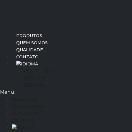
PRODUTOS
QUEM SOMOS
QUALIDADE
CONTATO
IDIOMA
PORTUGÊS
ENGLISH
ESPAÑOL
Menu
PRODUTOS
QUEM SOMOS
QUALIDADE
CONTATO
IDIOMA