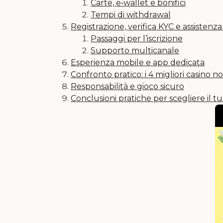
Carte, e‑wallet e bonifici
Tempi di withdrawal
Registrazione, verifica KYC e assistenza 
Passaggi per l’iscrizione
Supporto multicanale
Esperienza mobile e app dedicata
Confronto pratico: i 4 migliori casino n
Responsabilità e gioco sicuro
Conclusioni pratiche per scegliere il t