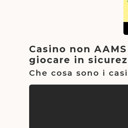
Casino non AAMS a
giocare in sicure
Che cosa sono i cas