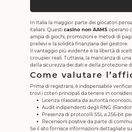
In Italia la maggior parte dei giocatori pen
italiani. Questi
casino non AAMS
operano c
ampia di giochi, promozioni e metodi di paga
prelievi e la solidità finanziaria del gestore.
Il vantaggio più evidente è la libertà di sce
croupier reali. Tuttavia, la mancanza di un
della sicurezza dei dati e della protezione 
Come valutare l’aff
Prima di registrarsi, è indispensabile verif
trovi i criteri principali da tenere in consider
Licenza rilasciata da autorità riconosc
Audit indipendenti degli RNG (Rando
Presenza di protocolli SSL a 256‑bit per 
Recensioni positive da parte di communit
Se il sito fornisce informazioni dettagliate su