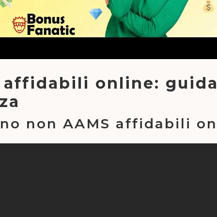
ffidabili online: guida
zza
ino non AAMS affidabili on