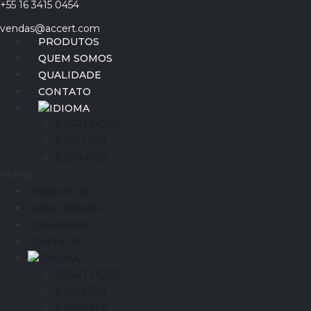
+55 16 3415 0454
Ir
para
vendas@accert.com
o
PRODUTOS
conteúdo
QUEM SOMOS
QUALIDADE
CONTATO
IDIOMA
PORTUGÊS
ENGLISH
ESPAÑOL
Menu
PRODUTOS
QUEM SOMOS
QUALIDADE
CONTATO
IDIOMA
PORTUGÊS
ENGLISH
ESPAÑOL