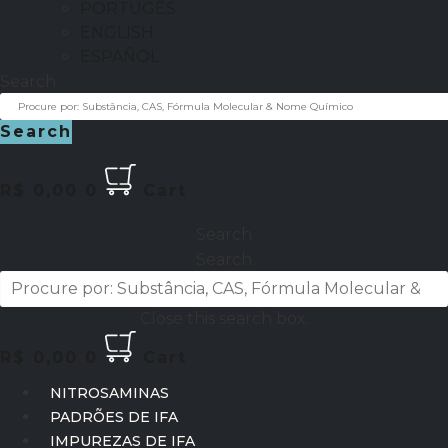
PORTUGÊS
ENGLISH
ESPAÑOL
Search
Search
R$
0,00
0
Cart
Search
Search
Close this search box.
R$
0,00
0
Cart
NITROSAMINAS
PADRÕES DE IFA
IMPUREZAS DE IFA