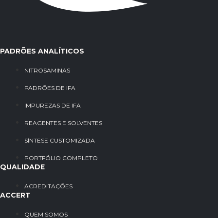
PADRÕES ANALÍTICOS
NITROSAMINAS
PADRÕES DE IFA
IMPUREZAS DE IFA
REAGENTES E SOLVENTES
SÍNTESE CUSTOMIZADA
PORTFÓLIO COMPLETO
QUALIDADE
ACREDITAÇÕES
ACCERT
QUEM SOMOS