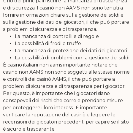
Uno dei principali rischi è la mancanza di trasparenza
e di sicurezza. I casinò non AAMS non sono tenuti a
fornire informazioni chiare sulla gestione dei soldi e
sulla gestione dei dati dei giocatori, il che può portare
a problemi di sicurezza e di trasparenza.
La mancanza di controlli e di regole
La possibilità di frodi e truffe
La mancanza di protezione dei dati dei giocatori
La possibilità di problemi con la gestione dei soldi
È
casino italiani non aams
importante notare che i
casinò non AAMS non sono soggetti alle stesse norme
e controlli dei casinò AAMS, il che può portare a
problemi di sicurezza e di trasparenza per i giocatori.
Per questo, è importante che i giocatori siano
consapevoli dei rischi che corre e prendano misure
per proteggere i loro interessi. È importante
verificare la reputazione del casinò e leggere le
recensioni dei giocatori precedenti per capire se il sito
è sicuro e trasparente.