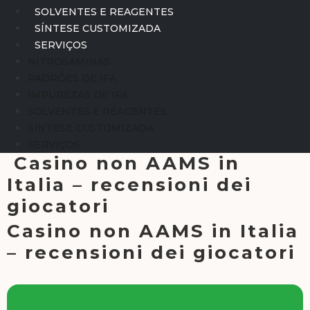
SOLVENTES E REAGENTES
SÍNTESE CUSTOMIZADA
SERVIÇOS
NITROSAMINAS
PADRÕES DE IFA
IMPUREZAS DE IFA
SOLVENTES E REAGENTES
SÍNTESE CUSTOMIZADA
SERVIÇOS
Casino non AAMS in
Italia – recensioni dei
giocatori
Casino non AAMS in Italia
– recensioni dei giocatori