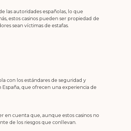
 de las autoridades españolas, lo que
más, estos casinos pueden ser propiedad de
res sean víctimas de estafas.
pla con los estándares de seguridad y
en España, que ofrecen una experiencia de
ener en cuenta que, aunque estos casinos no
nte de los riesgos que conllevan.