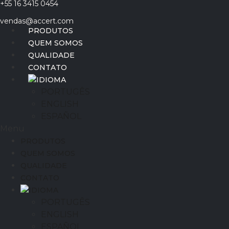
+55 16 3415 0454
Ir
para
vendas@accert.com
o
PRODUTOS
conteúdo
QUEM SOMOS
QUALIDADE
CONTATO
IDIOMA
PORTUGÊS
ENGLISH
ESPAÑOL
Menu
PRODUTOS
QUEM SOMOS
QUALIDADE
CONTATO
IDIOMA
PORTUGÊS
ENGLISH
ESPAÑOL