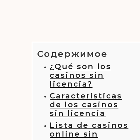
Содержимое
¿Qué son los
casinos sin
licencia?
Características
de los casinos
sin licencia
Lista de casinos
online sin