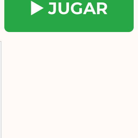
▶️ JUGAR