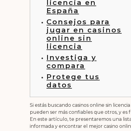
licencia en
España
Consejos para
jugar en casinos
online sin
licencia
Investiga y
compara
Protege tus
datos
Si estás buscando casinos online sin licenc
pueden ser más confiables que otros, y es 
En este artículo, te presentaremos una list
informada y encontrar el mejor casino onlin