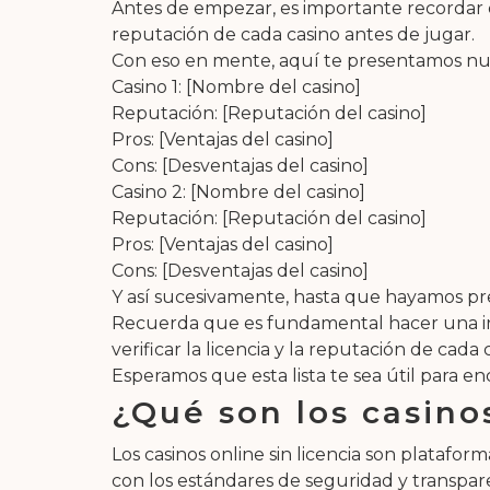
Antes de empezar, es importante recordar qu
reputación de cada casino antes de jugar.
Con eso en mente, aquí te presentamos nuest
Casino 1: [Nombre del casino]
Reputación: [Reputación del casino]
Pros: [Ventajas del casino]
Cons: [Desventajas del casino]
Casino 2: [Nombre del casino]
Reputación: [Reputación del casino]
Pros: [Ventajas del casino]
Cons: [Desventajas del casino]
Y así sucesivamente, hasta que hayamos pres
Recuerda que es fundamental hacer una inve
verificar la licencia y la reputación de cada
Esperamos que esta lista te sea útil para e
¿Qué son los casinos
Los casinos online sin licencia son platafo
con los estándares de seguridad y transpare