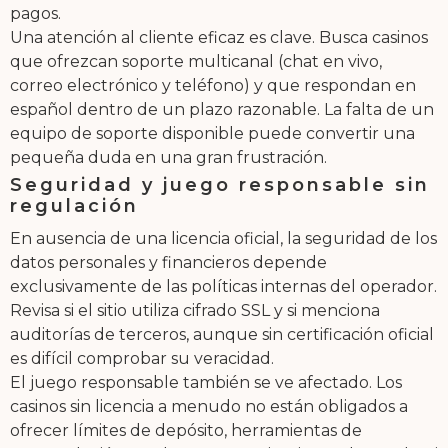
pagos.
Una atención al cliente eficaz es clave. Busca casinos
que ofrezcan soporte multicanal (chat en vivo,
correo electrónico y teléfono) y que respondan en
español dentro de un plazo razonable. La falta de un
equipo de soporte disponible puede convertir una
pequeña duda en una gran frustración.
Seguridad y juego responsable sin
regulación
En ausencia de una licencia oficial, la seguridad de los
datos personales y financieros depende
exclusivamente de las políticas internas del operador.
Revisa si el sitio utiliza cifrado SSL y si menciona
auditorías de terceros, aunque sin certificación oficial
es difícil comprobar su veracidad.
El juego responsable también se ve afectado. Los
casinos sin licencia a menudo no están obligados a
ofrecer límites de depósito, herramientas de