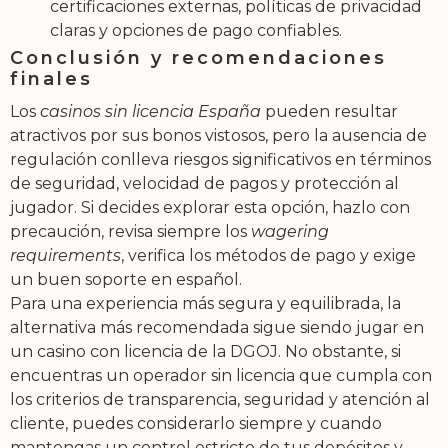
certificaciones externas, políticas de privacidad
claras y opciones de pago confiables.
Conclusión y recomendaciones
finales
Los
casinos sin licencia España
pueden resultar
atractivos por sus bonos vistosos, pero la ausencia de
regulación conlleva riesgos significativos en términos
de seguridad, velocidad de pagos y protección al
jugador. Si decides explorar esta opción, hazlo con
precaución, revisa siempre los
wagering
requirements
, verifica los métodos de pago y exige
un buen soporte en español.
Para una experiencia más segura y equilibrada, la
alternativa más recomendada sigue siendo jugar en
un casino con licencia de la DGOJ. No obstante, si
encuentras un operador sin licencia que cumpla con
los criterios de transparencia, seguridad y atención al
cliente, puedes considerarlo siempre y cuando
mantengas un control estricto de tus depósitos y