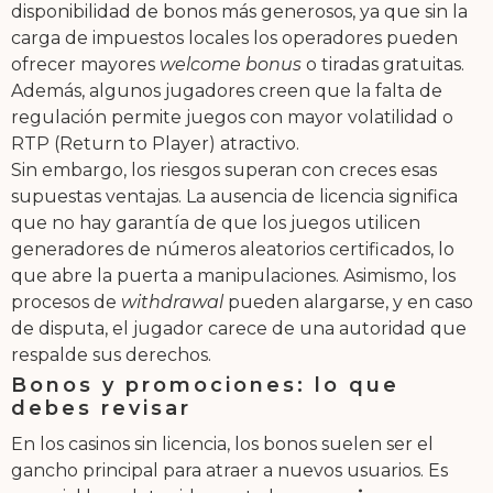
disponibilidad de bonos más generosos, ya que sin la
carga de impuestos locales los operadores pueden
ofrecer mayores
welcome bonus
o tiradas gratuitas.
Además, algunos jugadores creen que la falta de
regulación permite juegos con mayor volatilidad o
RTP (Return to Player) atractivo.
Sin embargo, los riesgos superan con creces esas
supuestas ventajas. La ausencia de licencia significa
que no hay garantía de que los juegos utilicen
generadores de números aleatorios certificados, lo
que abre la puerta a manipulaciones. Asimismo, los
procesos de
withdrawal
pueden alargarse, y en caso
de disputa, el jugador carece de una autoridad que
respalde sus derechos.
Bonos y promociones: lo que
debes revisar
En los casinos sin licencia, los bonos suelen ser el
gancho principal para atraer a nuevos usuarios. Es