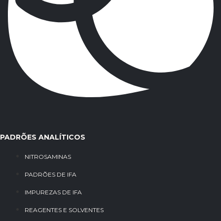
PADRÕES ANALÍTICOS
NITROSAMINAS
PADRÕES DE IFA
IMPUREZAS DE IFA
REAGENTES E SOLVENTES