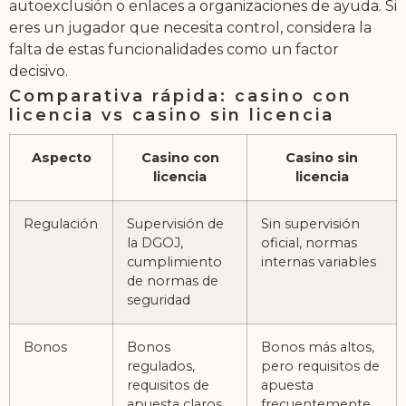
autoexclusión o enlaces a organizaciones de ayuda. Si
eres un jugador que necesita control, considera la
falta de estas funcionalidades como un factor
decisivo.
Comparativa rápida: casino con
licencia vs casino sin licencia
Aspecto
Casino con
Casino sin
licencia
licencia
Regulación
Supervisión de
Sin supervisión
la DGOJ,
oficial, normas
cumplimiento
internas variables
de normas de
seguridad
Bonos
Bonos
Bonos más altos,
regulados,
pero requisitos de
requisitos de
apuesta
apuesta claros
frecuentemente