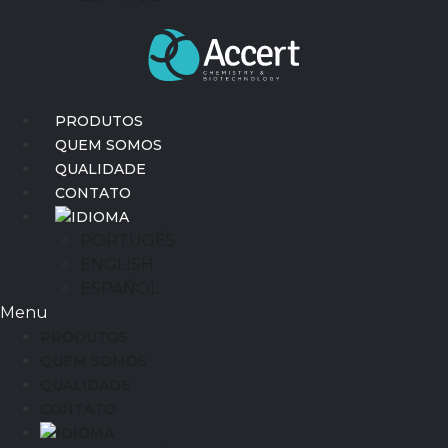
PRODUTOS
QUEM SOMOS
QUALIDADE
CONTATO
IDIOMA
PORTUGÊS
ENGLISH
ESPAÑOL
Menu
PRODUTOS
QUEM SOMOS
QUALIDADE
CONTATO
IDIOMA