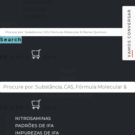
PORTUGÊS
ENGLISH
VAMOS CONVERSAR
ESPAÑOL
Search
Search
R$
0,00
0
Cart
Search
Search
Close this search box.
R$
0,00
0
Cart
NITROSAMINAS
PADRÕES DE IFA
IMPUREZAS DE IFA