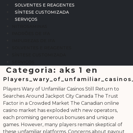
SOLVENTES E REAGENTES
SÍNTESE CUSTOMIZADA
SERVIÇOS
NITROSAMINAS
PADRÕES DE IFA
IMPUREZAS DE IFA
SOLVENTES E REAGENTES
SÍNTESE CUSTOMIZADA
SERVIÇOS
Categoria:
aks 1 en
Players_wary_of_unfamiliar_casinos
Players Wary of Unfamiliar Casinos Still Return to
Searches Around Jackpot City Canada The Trust
Factor in a Crowded Market The Canadian online
casino market has exploded with new operators,
each promising generous bonuses and unique
games. However, many players remain skeptical of
these unfamiliar platforms. Concerns about payout