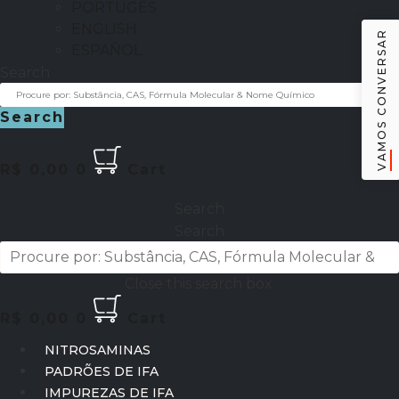
PORTUGÊS
ENGLISH
VAMOS CONVERSAR
ESPAÑOL
Search
Search
R$
0,00
0
Cart
Search
Search
Close this search box.
R$
0,00
0
Cart
NITROSAMINAS
PADRÕES DE IFA
IMPUREZAS DE IFA