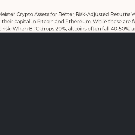
tMeister Crypto Assets for Better Risk-Adjusted Returns W
their capital in Bitcoin and Ethereum. While these are fo
isk. When BTC drops 20%, altcoins often fall 40-50%, amp