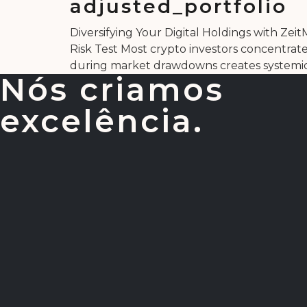
adjusted_portfolio
Diversifying Your Digital Holdings with Zei
Risk Test Most crypto investors concentrate 
during market drawdowns creates systemic r
Nós criamos
excelência.