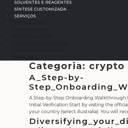
SOLVENTES E REAGENTES
SÍNTESE CUSTOMIZADA
SERVIÇOS
NITROSAMINAS
PADRÕES DE IFA
IMPUREZAS DE IFA
SOLVENTES E REAGENTES
SÍNTESE CUSTOMIZADA
SERVIÇOS
Categoria:
crypto
A_Step-by-
Step_Onboarding_Wa
A Step-by-Step Onboarding Walkthrough De
Initial Verification Start by visiting the o
your country (select Australia). You will rece
Diversifying_your_d