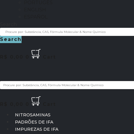
PORTUGÊS
ENGLISH
ESPAÑOL
Search
Search
R$
0,00
0
Cart
R$
0,00
0
Cart
NITROSAMINAS
PADRÕES DE IFA
IMPUREZAS DE IFA