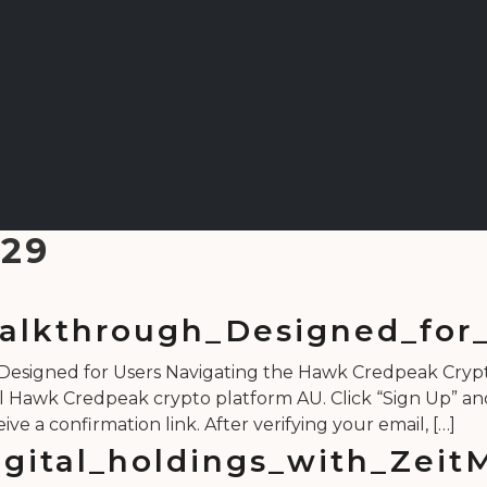
 29
lkthrough_Designed_for_
signed for Users Navigating the Hawk Credpeak Crypt
fficial Hawk Credpeak crypto platform AU. Click “Sign Up” 
ive a confirmation link. After verifying your email, […]
igital_holdings_with_ZeitM