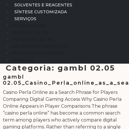
SOLVENTES E REAGENTES
SÍNTESE CUSTOMIZADA
SERVIÇOS
NITROSAMINAS
PADRÕES DE IFA
IMPUREZAS DE IFA
SOLVENTES E REAGENTES
SÍNTESE CUSTOMIZADA
SERVIÇOS
Categoria:
gambl 02.05
gambl
02.05_Casino_Perla_online_as_a_se
Casino Perla Online as a Search Phrase for Players
Comparing Digital Gaming Access Why Casino Perla
Online Appears in Player Comparisons The phrase
“casino perla online” has become a common search
term among players who actively compare digital
gaming platforms. Rather than referring to a single