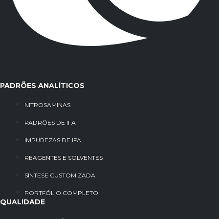
PADRÕES ANALÍTICOS
NITROSAMINAS
PADRÕES DE IFA
IMPUREZAS DE IFA
REAGENTES E SOLVENTES
SÍNTESE CUSTOMIZADA
PORTFÓLIO COMPLETO
QUALIDADE