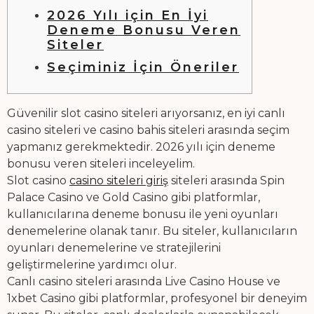
2026 Yılı için En İyi
Deneme Bonusu Veren
Siteler
Seçiminiz İçin Öneriler
Güvenilir slot casino siteleri arıyorsanız, en iyi canlı
casino siteleri ve casino bahis siteleri arasında seçim
yapmanız gerekmektedir. 2026 yılı için deneme
bonusu veren siteleri inceleyelim.
Slot casino
casino siteleri giriş
siteleri arasında Spin
Palace Casino ve Gold Casino gibi platformlar,
kullanıcılarına deneme bonusu ile yeni oyunları
denemelerine olanak tanır. Bu siteler, kullanıcıların
oyunları denemelerine ve stratejilerini
geliştirmelerine yardımcı olur.
Canlı casino siteleri arasında Live Casino House ve
1xbet Casino gibi platformlar, profesyonel bir deneyim