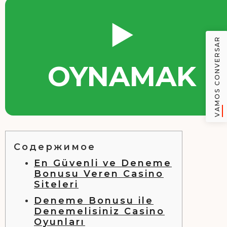
▶️
VAMOS CONVERSAR
OYNAMAK
Содержимое
En Güvenli ve Deneme
Bonusu Veren Casino
Siteleri
Deneme Bonusu ile
Denemelisiniz Casino
Oyunları