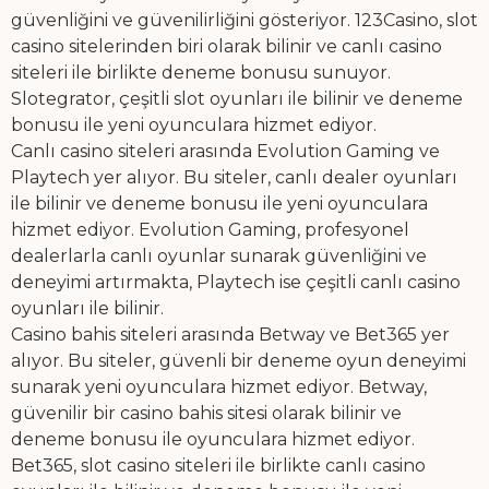
güvenliğini ve güvenilirliğini gösteriyor. 123Casino, slot
casino sitelerinden biri olarak bilinir ve canlı casino
siteleri ile birlikte deneme bonusu sunuyor.
Slotegrator, çeşitli slot oyunları ile bilinir ve deneme
bonusu ile yeni oyunculara hizmet ediyor.
Canlı casino siteleri arasında Evolution Gaming ve
Playtech yer alıyor. Bu siteler, canlı dealer oyunları
ile bilinir ve deneme bonusu ile yeni oyunculara
hizmet ediyor. Evolution Gaming, profesyonel
dealerlarla canlı oyunlar sunarak güvenliğini ve
deneyimi artırmakta, Playtech ise çeşitli canlı casino
oyunları ile bilinir.
Casino bahis siteleri arasında Betway ve Bet365 yer
alıyor. Bu siteler, güvenli bir deneme oyun deneyimi
sunarak yeni oyunculara hizmet ediyor. Betway,
güvenilir bir casino bahis sitesi olarak bilinir ve
deneme bonusu ile oyunculara hizmet ediyor.
Bet365, slot casino siteleri ile birlikte canlı casino