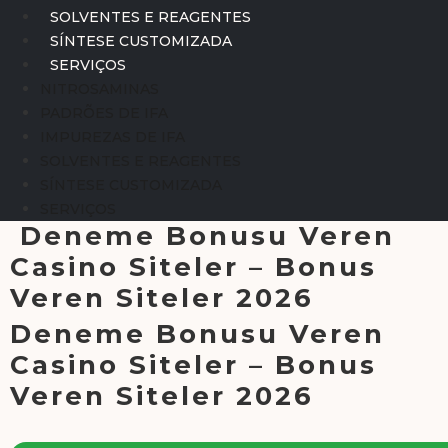
SOLVENTES E REAGENTES
SÍNTESE CUSTOMIZADA
SERVIÇOS
NITROSAMINAS
PADRÕES DE IFA
IMPUREZAS DE IFA
SOLVENTES E REAGENTES
SÍNTESE CUSTOMIZADA
SERVIÇOS
Deneme Bonusu Veren
Casino Siteler – Bonus
Veren Siteler 2026
Deneme Bonusu Veren
Casino Siteler – Bonus
Veren Siteler 2026