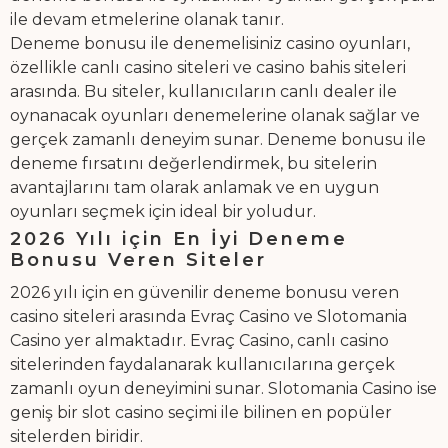
ile devam etmelerine olanak tanır.
Deneme bonusu ile denemelisiniz casino oyunları,
özellikle canlı casino siteleri ve casino bahis siteleri
arasında. Bu siteler, kullanıcıların canlı dealer ile
oynanacak oyunları denemelerine olanak sağlar ve
gerçek zamanlı deneyim sunar. Deneme bonusu ile
deneme fırsatını değerlendirmek, bu sitelerin
avantajlarını tam olarak anlamak ve en uygun
oyunları seçmek için ideal bir yoludur.
2026 Yılı için En İyi Deneme
Bonusu Veren Siteler
2026 yılı için en güvenilir deneme bonusu veren
casino siteleri arasında Evraç Casino ve Slotomania
Casino yer almaktadır. Evraç Casino, canlı casino
sitelerinden faydalanarak kullanıcılarına gerçek
zamanlı oyun deneyimini sunar. Slotomania Casino ise
geniş bir slot casino seçimi ile bilinen en popüler
sitelerden biridir.