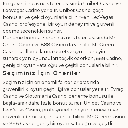
En güvenilir casino siteleri arasında Unibet Casino ve
LeoVegas Casino yer alır. Unibet Casino, çeşitli
bonuslar ve çekici oyunlarla bilinirken, LeoVegas
Casino, profesyonel bir oyun deneyimi ve güvenli
ödeme seçenekleri sunar.
Deneme bonusu veren casino siteleri arasında Mr
Green Casino ve 888 Casino da yer alır. Mr Green
Casino, kullanıcılarına ücretsiz oyun deneyimi
sunarak yeni oyuncuları teşvik ederken, 888 Casino,
geniş bir oyun kataloğu ve çeşitli bonuslarla bilinir.
Seçiminiz İçin Öneriler
Seçiminiz için en önemli faktörler arasında
güvenilirlik, oyun çeşitliliği ve bonuslar yer alır. Evraç
Casino ve Slotomania Casino, deneme bonusu ile
başlayarak daha fazla bonus sunar. Unibet Casino ve
LeoVegas Casino, profesyonel bir oyun deneyimi ve
güvenli ödeme seçenekleri ile bilinir. Mr Green Casino
ve 888 Casino, geniş bir oyun kataloğu ve çeşitli