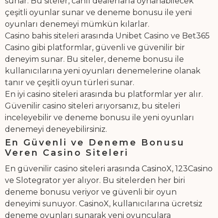
sunar. Bu siteler, canlı dealerlarla oynanabilecek
çeşitli oyunlar sunar ve deneme bonusu ile yeni
oyunları denemeyi mümkün kılarlar.
Casino bahis siteleri arasında Unibet Casino ve Bet365
Casino gibi platformlar, güvenli ve güvenilir bir
deneyim sunar. Bu siteler, deneme bonusu ile
kullanıcılarına yeni oyunları denemelerine olanak
tanır ve çeşitli oyun türleri sunar.
En iyi casino siteleri arasında bu platformlar yer alır.
Güvenilir casino siteleri arıyorsanız, bu siteleri
inceleyebilir ve deneme bonusu ile yeni oyunları
denemeyi deneyebilirsiniz.
En Güvenli ve Deneme Bonusu
Veren Casino Siteleri
En güvenilir casino siteleri arasında CasinoX, 123Casino
ve Slotegrator yer alıyor. Bu sitelerden her biri
deneme bonusu veriyor ve güvenli bir oyun
deneyimi sunuyor. CasinoX, kullanıcılarına ücretsiz
deneme oyunları sunarak yeni oyunculara