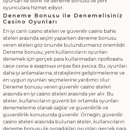
oyunları ile bilinir ve deneme bonusu ile yeni
oyunculara hizmet ediyor.
Deneme Bonusu ile Denemelisiniz
Casino Oyunları
En iyi canlı casino siteleri ve güvenilir casino bahis
siteleri arasında seçim yaparken deneme bonusu
veren siteleri göz önünde bulundurmanız önemlidir.
Deneme bonusu, yeni kullanıcıların oyunları
denemek için gerçek para kullanmadan пробовать
свои силы в азартных играх без риска. Bu, oyunları
daha iyi anlamalarına, stratejilerini geliştirmelerine ve
en uygun oyunları seçmelerine yardımcı olur.
Deneme bonusu veren güvenilir casino siteleri
arasında en iyi casino siteleri arasında yer alır. Bu
siteler, kullanıcıların güvenli bir ortamda oyunları
denemelerine olanak sağlar ve güvenilirlik ve
güvenilirlik konusunda güvenilir. Örneğin, güvenilir
casino siteleri arasında bulunan siteler, kullanıcıların
deneme bonusu ile oynadıkları oyunları gerçek para