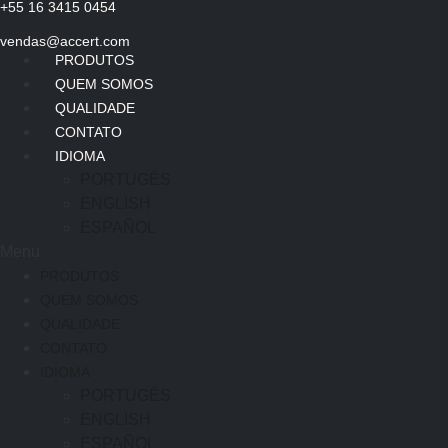
+55 16 3415 0454
Ir
para
vendas@accert.com
o
PRODUTOS
conteúdo
QUEM SOMOS
QUALIDADE
CONTATO
IDIOMA
PORTUGÊS
ENGLISH
ESPAÑOL
Menu
PRODUTOS
QUEM SOMOS
QUALIDADE
CONTATO
IDIOMA
PORTUGÊS
ENGLISH
ESPAÑOL