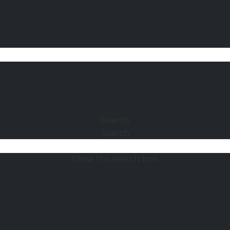
Search
Search
Close this search box.