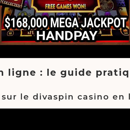
 ligne : le guide prati
e sur le divaspin casino en 