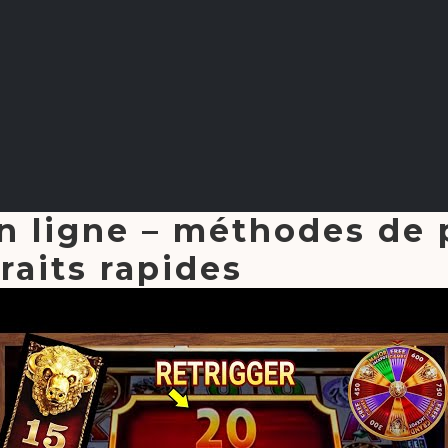
en ligne – méthodes de
raits rapides