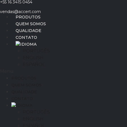
+55 16 3415 0454
Ir
para
vendas@accert.com
o
PRODUTOS
conteúdo
QUEM SOMOS
QUALIDADE
CONTATO
IDIOMA
PORTUGÊS
ENGLISH
ESPAÑOL
Menu
PRODUTOS
QUEM SOMOS
QUALIDADE
CONTATO
IDIOMA
PORTUGÊS
ENGLISH
ESPAÑOL