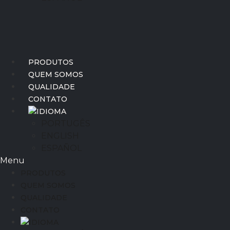
PRODUTOS
QUEM SOMOS
QUALIDADE
CONTATO
IDIOMA
PORTUGÊS
ENGLISH
ESPAÑOL
Menu
PRODUTOS
QUEM SOMOS
QUALIDADE
CONTATO
IDIOMA