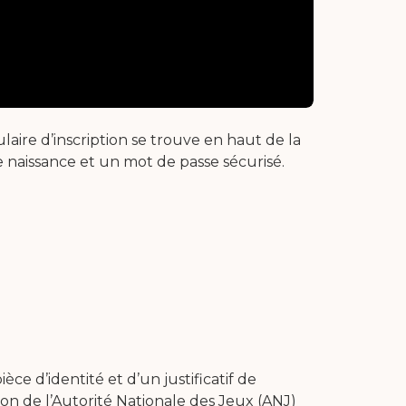
aire d’inscription se trouve en haut de la
 naissance et un mot de passe sécurisé.
èce d’identité et d’un justificatif de
ion de l’Autorité Nationale des Jeux (ANJ)