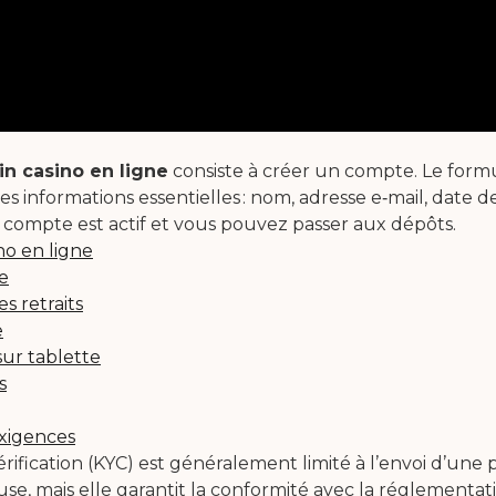
in casino en ligne
consiste à créer un compte. Le formul
informations essentielles : nom, adresse e‑mail, date de
e compte est actif et vous pouvez passer aux dépôts.
ino en ligne
e
s retraits
e
sur tablette
s
exigences
rification (KYC) est généralement limité à l’envoi d’une pi
use, mais elle garantit la conformité avec la réglementat