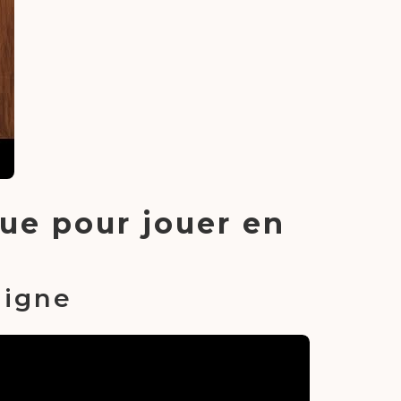
que pour jouer en
ligne