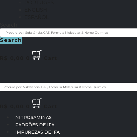
PORTUGÊS
ENGLISH
ESPAÑOL
Search
Search
R$
0,00
0
Cart
R$
0,00
0
Cart
NITROSAMINAS
PADRÕES DE IFA
IMPUREZAS DE IFA