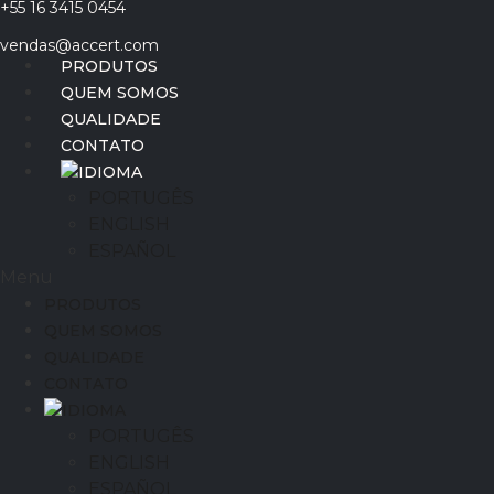
+55 16 3415 0454
Ir
para
vendas@accert.com
o
PRODUTOS
conteúdo
QUEM SOMOS
QUALIDADE
CONTATO
IDIOMA
PORTUGÊS
ENGLISH
ESPAÑOL
Menu
PRODUTOS
QUEM SOMOS
QUALIDADE
CONTATO
IDIOMA
PORTUGÊS
ENGLISH
ESPAÑOL