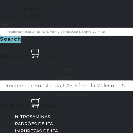
PORTUGÊS
ENGLISH
ESPAÑOL
Search
Search
R$
0,00
0
Cart
Search
Search
Close this search box.
R$
0,00
0
Cart
NITROSAMINAS
PADRÕES DE IFA
IMPUREZAS DE IFA