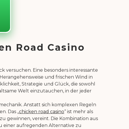
en Road Casino
lück versuchen. Eine besonders interessante
e Herangehensweise und frischen Wind in
klichkeit, Strategie und Glück, die sowohl
altsame Welt einzutauchen, in der jeder
lmechanik. Anstatt sich komplexen Regeln
n. Das „
chicken road casino
“ ist mehr als
e zu gewinnen, vereint. Die Kombination aus
 einer aufregenden Alternative zu