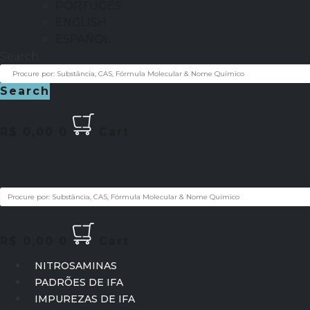
PORTUGÊS
ENGLISH
ESPAÑOL
Search
Search
R$
0,00
0
Cart
R$
0,00
0
Cart
NITROSAMINAS
PADRÕES DE IFA
IMPUREZAS DE IFA