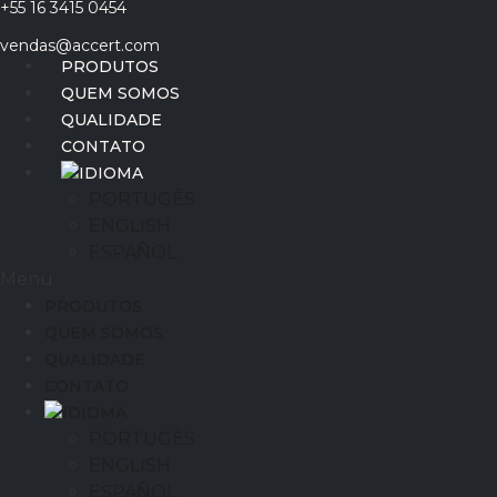
+55 16 3415 0454
Ir
para
vendas@accert.com
o
PRODUTOS
conteúdo
QUEM SOMOS
QUALIDADE
CONTATO
IDIOMA
PORTUGÊS
ENGLISH
ESPAÑOL
Menu
PRODUTOS
QUEM SOMOS
QUALIDADE
CONTATO
IDIOMA
PORTUGÊS
ENGLISH
ESPAÑOL