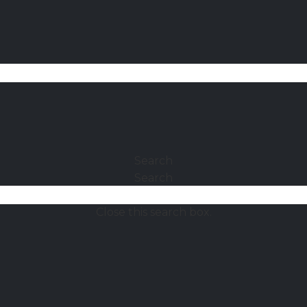
Search
Search
Close this search box.