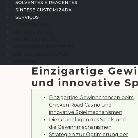
SOLVENTES E REAGENTES
SÍNTESE CUSTOMIZADA
SERVIÇOS
NITROSAMINAS
PADRÕES DE IFA
IMPUREZAS DE IFA
SOLVENTES E REAGENTES
SÍNTESE CUSTOMIZADA
SERVIÇOS
Einzigartige Gew
und innovative S
Einzigartige Gewinnchancen beim
Chicken Road Casino und
innovative Spielmechanismen
Die Grundlagen des Spiels und
die Gewinnmechanismen
Strategien zur Optimierung der