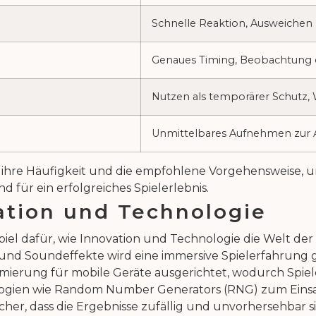
Schnelle Reaktion, Ausweichen 
Genaues Timing, Beobachtung
Nutzen als temporärer Schutz, 
Unmittelbares Aufnehmen zur A
se, ihre Häufigkeit und die empfohlene Vorgehensweise, 
d für ein erfolgreiches Spielerlebnis.
ation und Technologie
ispiel dafür, wie Innovation und Technologie die Welt d
und Soundeffekte wird eine immersive Spielerfahrung ge
ptimierung für mobile Geräte ausgerichtet, wodurch Spiel
ien wie Random Number Generators (RNG) zum Einsatz,
icher, dass die Ergebnisse zufällig und unvorhersehbar