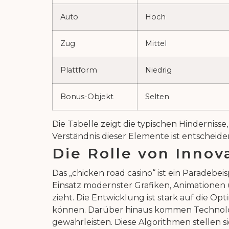
Auto
Hoch
Zug
Mittel
Plattform
Niedrig
Bonus-Objekt
Selten
Die Tabelle zeigt die typischen Hindernis
Verständnis dieser Elemente ist entscheiden
Die Rolle von Innov
Das „chicken road casino“ ist ein Paradebe
Einsatz modernster Grafiken, Animationen 
zieht. Die Entwicklung ist stark auf die O
können. Darüber hinaus kommen Technolog
gewährleisten. Diese Algorithmen stellen s