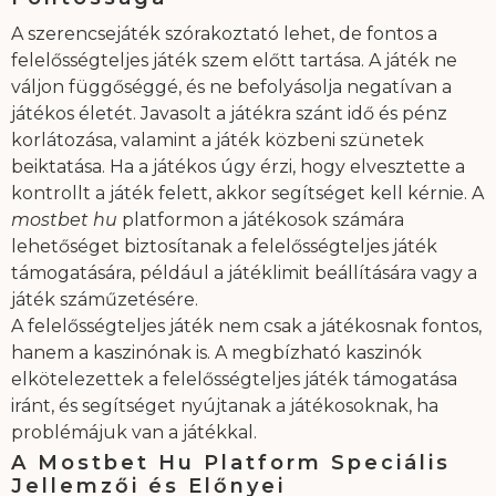
A szerencsejáték szórakoztató lehet, de fontos a
felelősségteljes játék szem előtt tartása. A játék ne
váljon függőséggé, és ne befolyásolja negatívan a
játékos életét. Javasolt a játékra szánt idő és pénz
korlátozása, valamint a játék közbeni szünetek
beiktatása. Ha a játékos úgy érzi, hogy elvesztette a
kontrollt a játék felett, akkor segítséget kell kérnie. A
mostbet hu
platformon a játékosok számára
lehetőséget biztosítanak a felelősségteljes játék
támogatására, például a játéklimit beállítására vagy a
játék száműzetésére.
A felelősségteljes játék nem csak a játékosnak fontos,
hanem a kaszinónak is. A megbízható kaszinók
elkötelezettek a felelősségteljes játék támogatása
iránt, és segítséget nyújtanak a játékosoknak, ha
problémájuk van a játékkal.
A Mostbet Hu Platform Speciális
Jellemzői és Előnyei