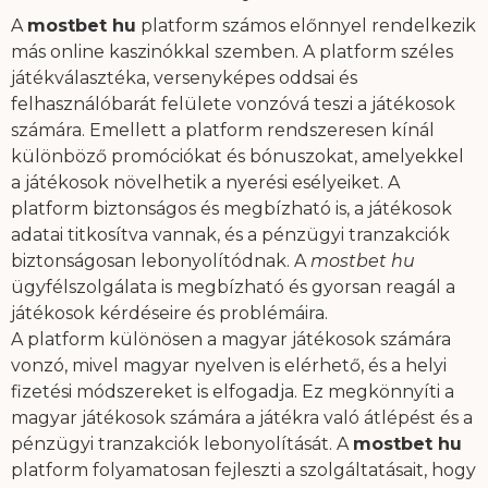
A
mostbet hu
platform számos előnnyel rendelkezik
más online kaszinókkal szemben. A platform széles
játékválasztéka, versenyképes oddsai és
felhasználóbarát felülete vonzóvá teszi a játékosok
számára. Emellett a platform rendszeresen kínál
különböző promóciókat és bónuszokat, amelyekkel
a játékosok növelhetik a nyerési esélyeiket. A
platform biztonságos és megbízható is, a játékosok
adatai titkosítva vannak, és a pénzügyi tranzakciók
biztonságosan lebonyolítódnak. A
mostbet hu
ügyfélszolgálata is megbízható és gyorsan reagál a
játékosok kérdéseire és problémáira.
A platform különösen a magyar játékosok számára
vonzó, mivel magyar nyelven is elérhető, és a helyi
fizetési módszereket is elfogadja. Ez megkönnyíti a
magyar játékosok számára a játékra való átlépést és a
pénzügyi tranzakciók lebonyolítását. A
mostbet hu
platform folyamatosan fejleszti a szolgáltatásait, hogy