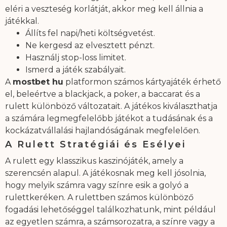
eléri a veszteség korlátját, akkor meg kell állnia a
játékkal.
Állíts fel napi/heti költségvetést.
Ne kergesd az elvesztett pénzt.
Használj stop-loss limitet.
Ismerd a játék szabályait.
A
mostbet hu
platformon számos kártyajáték érhető
el, beleértve a blackjack, a poker, a baccarat és a
rulett különböző változatait. A játékos kiválaszthatja
a számára legmegfelelőbb játékot a tudásának és a
kockázatvállalási hajlandóságának megfelelően.
A Rulett Stratégiái és Esélyei
A rulett egy klasszikus kaszinójáték, amely a
szerencsén alapul. A játékosnak meg kell jósolnia,
hogy melyik számra vagy színre esik a golyó a
rulettkeréken. A rulettben számos különböző
fogadási lehetőséggel találkozhatunk, mint például
az egyetlen számra, a számsorozatra, a színre vagy a