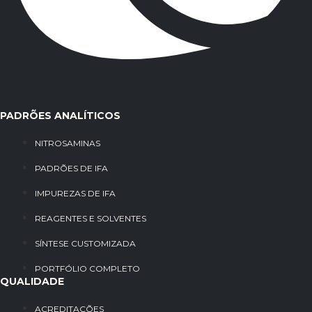
PADRÕES ANALÍTICOS
NITROSAMINAS
PADRÕES DE IFA
IMPUREZAS DE IFA
REAGENTES E SOLVENTES
SÍNTESE CUSTOMIZADA
PORTFÓLIO COMPLETO
QUALIDADE
ACREDITAÇÕES