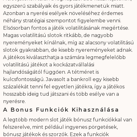
egyszerű szabályaik és gyors játékmenetük miatt.
Azonban a nyerési esélyek növeléséhez érdemes
néhány stratégiai szempontot figyelembe venni.
Elsősorban fontos a játék volatilitásának megértése.
Magas volatilitású slotok ritkább, de nagyobb
nyereményeket kínálnak, míg az alacsony volatilitású
slotok gyakrabban, de kisebb nyereményeket adnak.
A játékos kiválaszthatja a számára legmegfelelőbb
volatilitású játékot a kockázatvállalási
hajlandóságától függően. A tétméret is
kulcsfontosságú. Javasolt a bankroll egy kisebb
százalékát tenni fel egyetlen játékra, így a játékos
hosszabb ideig tud játszani és több esélye van a
nyerésre.
A Bonus Funkciók Kihasználása
A legtöbb modern slot játék bónusz funkciókkal van
felszerelve, mint például ingyenes pörgetések,
bónusz játékok és szorzók. Ezek a funkciók