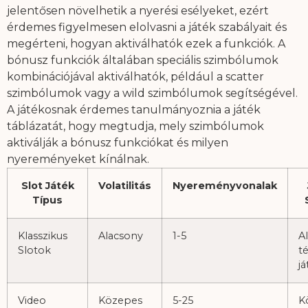
jelentősen növelhetik a nyerési esélyeket, ezért
érdemes figyelmesen elolvasni a játék szabályait és
megérteni, hogyan aktiválhatók ezek a funkciók. A
bónusz funkciók általában speciális szimbólumok
kombinációjával aktiválhatók, például a scatter
szimbólumok vagy a wild szimbólumok segítségével.
A játékosnak érdemes tanulmányoznia a játék
táblázatát, hogy megtudja, mely szimbólumok
aktiválják a bónusz funkciókat és milyen
nyereményeket kínálnak.
Slot Játék
Volatilitás
Nyereményvonalak
Típus
Klasszikus
Alacsony
1-5
A
Slotok
t
já
Video
Közepes
5-25
K