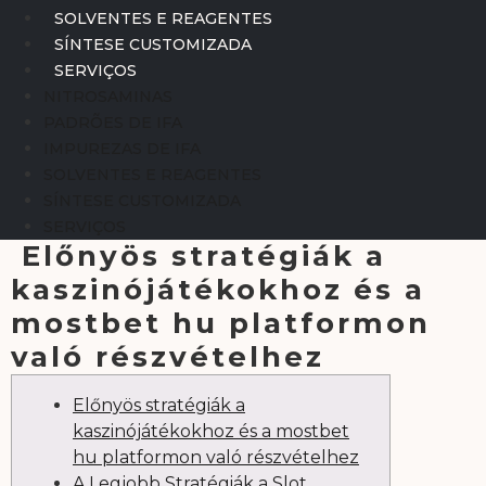
SOLVENTES E REAGENTES
SÍNTESE CUSTOMIZADA
SERVIÇOS
NITROSAMINAS
PADRÕES DE IFA
IMPUREZAS DE IFA
SOLVENTES E REAGENTES
SÍNTESE CUSTOMIZADA
SERVIÇOS
Előnyös stratégiák a
kaszinójátékokhoz és a
mostbet hu platformon
való részvételhez
Előnyös stratégiák a
kaszinójátékokhoz és a mostbet
hu platformon való részvételhez
A Legjobb Stratégiák a Slot