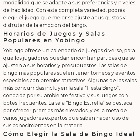
modalidad que se adapte a sus preferencias y niveles
de habilidad. Con esta completa variedad, podrás
elegir el juego que mejor se ajuste a tus gustos y
disfrutar de la emoción del bingo.
Horarios de Juegos y Salas
Populares en Yobingo
Yobingo ofrece un calendario de juegos diverso, para
que los jugadores puedan encontrar partidas que se
ajusten a sus horarios y presupuestos. Las salas de
bingo más populares suelen tener torneos y eventos
especiales con premios atractivos. Algunas de las salas
más concurridas incluyen la sala “Fiesta Bingo”,
conocida por su ambiente festivo y sus juegos con
botes frecuentes. La sala “Bingo Estrella” se destaca
por ofrecer premios más elevados, y es la meta de
varios jugadores expertos que saben hacer uso de
sus conocimientos en la materia.
Cómo Elegir la Sala de Bingo Ideal