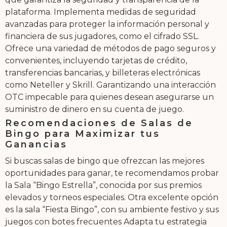
plataforma. Implementa medidas de seguridad
avanzadas para proteger la información personal y
financiera de sus jugadores, como el cifrado SSL.
Ofrece una variedad de métodos de pago seguros y
convenientes, incluyendo tarjetas de crédito,
transferencias bancarias, y billeteras electrónicas
como Neteller y Skrill. Garantizando una interacción
OTC impecable para quienes desean asegurarse un
suministro de dinero en su cuenta de juego.
Recomendaciones de Salas de
Bingo para Maximizar tus
Ganancias
Si buscas salas de bingo que ofrezcan las mejores
oportunidades para ganar, te recomendamos probar
la Sala “Bingo Estrella”, conocida por sus premios
elevados y torneos especiales. Otra excelente opción
es la sala “Fiesta Bingo”, con su ambiente festivo y sus
juegos con botes frecuentes Adapta tu estrategia