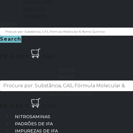
PORTUGÊS
ENGLISH
ESPAÑOL
Search
Search
R$
0,00
0
Cart
Search
Search
Close this search box.
R$
0,00
0
Cart
NITROSAMINAS
PADRÕES DE IFA
IMPUREZAS DE IFA