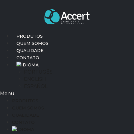
PRODUTOS
QUEM SOMOS
QUALIDADE
CONTATO
IDIOMA
PORTUGÊS
ENGLISH
ESPAÑOL
Menu
PRODUTOS
QUEM SOMOS
QUALIDADE
CONTATO
IDIOMA