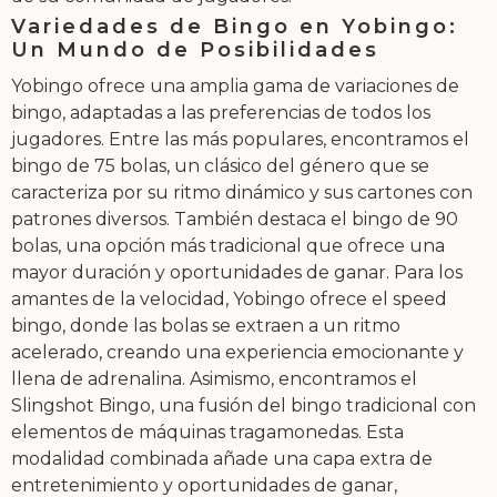
Variedades de Bingo en Yobingo:
Un Mundo de Posibilidades
Yobingo ofrece una amplia gama de variaciones de
bingo, adaptadas a las preferencias de todos los
jugadores. Entre las más populares, encontramos el
bingo de 75 bolas, un clásico del género que se
caracteriza por su ritmo dinámico y sus cartones con
patrones diversos. También destaca el bingo de 90
bolas, una opción más tradicional que ofrece una
mayor duración y oportunidades de ganar. Para los
amantes de la velocidad, Yobingo ofrece el speed
bingo, donde las bolas se extraen a un ritmo
acelerado, creando una experiencia emocionante y
llena de adrenalina. Asimismo, encontramos el
Slingshot Bingo, una fusión del bingo tradicional con
elementos de máquinas tragamonedas. Esta
modalidad combinada añade una capa extra de
entretenimiento y oportunidades de ganar,