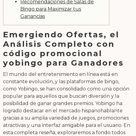
Recomendaciones de Salas de
Bingo para Maximizar tus
Ganancias
Emergiendo Ofertas, el
Análisis Completo con
código promocional
yobingo para Ganadores
El mundo del entretenimiento en línea está en
constante evolución, y las plataformas de bingo,
como Yobingo, se han consolidado como una opción
popular para aquellos que buscan diversión y la
posibilidad de ganar grandes premios. Yobingo ha
logrado destacar en el mercado hispanohablante
gracias a su amplia variedad de juegos, promociones
atractivas y una interfaz amigable para el usuario. En
esta completa reseña, exploraremos a fondo todos