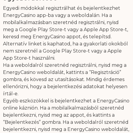
Egyedi módokkal regisztrálhat és bejelentkezhet
EnergyCasino app-ba vagy a weboldalán. Ha a
mobilalkalmazásban szeretnéd regisztrálni, nyisd
meg a Google Play Store-t vagy a Apple App Store-t,
keresd meg EnergyCasino appot, és telepítsd.
Alternatív linket is kaphatod, ha a gyakorlati okokból
nem szeretnél a Google Play Store-t vagy a Apple
App Store-t használni.
Ha a weboldalról szeretnéd regisztrálni, nyisd meg a
EnergyCasino weboldalát, kattints a “Regisztráció”
gombra, és kövesd az utasításokat. Mindig érdemes
ellenőrizni, hogy a bejelentkezési adatokat helyesen
írtál-e.
Egyéb eszközökkel is bejelentkezhet a EnergyCasino
online káznión. Ha a mobilalkalmazásból szeretnéd
bejelentkezni, nyisd meg az appot, és kattints a
“Bejelentkezés” gombra. Ha a weboldalról szeretnéd
bejelentkezni, nyisd meg a EnergyCasino weboldalát,