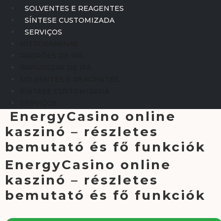
SOLVENTES E REAGENTES
SÍNTESE CUSTOMIZADA
SERVIÇOS
NITROSAMINAS
PADRÕES DE IFA
IMPUREZAS DE IFA
SOLVENTES E REAGENTES
SÍNTESE CUSTOMIZADA
SERVIÇOS
EnergyCasino online
kaszinó – részletes
bemutató és fő funkciók
EnergyCasino online
kaszinó – részletes
bemutató és fő funkciók