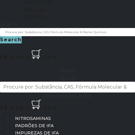
PORTUGÊS
ENGLISH
ESPAÑOL
Search
Search
R$
0,00
0
Cart
Search
Search
Close this search box.
R$
0,00
0
Cart
NITROSAMINAS
PADRÕES DE IFA
IMPUREZAS DE IFA