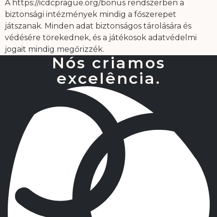
A https://icdcprague.org/bonus rendszerben a
biztonsági intézmények mindig a főszerepet
játszanak. Minden adat biztonságos tárolására és
védésére törekednek, és a játékosok adatvédelmi
jogait mindig megőrizzék.
Nós criamos
excelência.