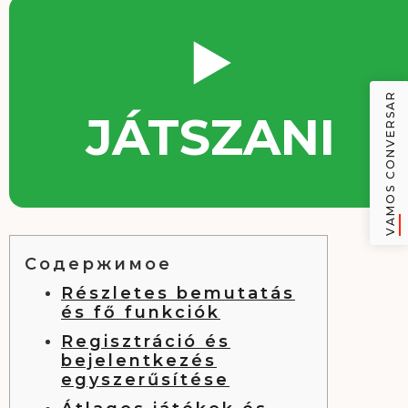
▶️
VAMOS CONVERSAR
JÁTSZANI
Содержимое
Részletes bemutatás
és fő funkciók
Regisztráció és
bejelentkezés
egyszerűsítése