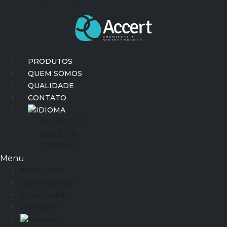
PRODUTOS
QUEM SOMOS
QUALIDADE
CONTATO
IDIOMA
PORTUGÊS
ENGLISH
ESPAÑOL
Menu
PRODUTOS
QUEM SOMOS
QUALIDADE
CONTATO
IDIOMA