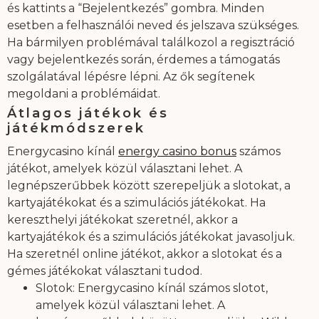
és kattints a “Bejelentkezés” gombra. Minden
esetben a felhasználói neved és jelszava szükséges.
Ha bármilyen problémával találkozol a regisztráció
vagy bejelentkezés során, érdemes a támogatás
szolgálatával lépésre lépni. Az ők segítenek
megoldani a problémáidat.
Átlagos játékok és
játékmódszerek
Energycasino kínál
energy casino bonus
számos
játékot, amelyek közül választani lehet. A
legnépszerűbbek között szerepeljük a slotokat, a
kartyajátékokat és a szimulációs játékokat. Ha
kereszthelyi játékokat szeretnél, akkor a
kartyajátékok és a szimulációs játékokat javasoljuk.
Ha szeretnél online játékot, akkor a slotokat és a
gémes játékokat választani tudod.
Slotok: Energycasino kínál számos slotot,
amelyek közül választani lehet. A