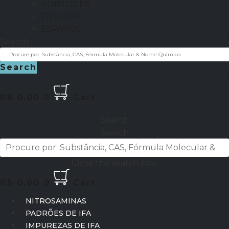
PORTUGÊS
ENGLISH
ESPAÑOL
Search
Search
R$
0,00
0
Cart
Search
Search
Close this search box.
R$
0,00
0
Cart
NITROSAMINAS
PADRÕES DE IFA
IMPUREZAS DE IFA