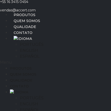
+55 16 3415 0454
Ir
para
vendas@accert.com
o
PRODUTOS
conteúdo
QUEM SOMOS
QUALIDADE
CONTATO
IDIOMA
PORTUGÊS
ENGLISH
ESPAÑOL
Menu
PRODUTOS
QUEM SOMOS
QUALIDADE
CONTATO
IDIOMA
PORTUGÊS
ENGLISH
ESPAÑOL