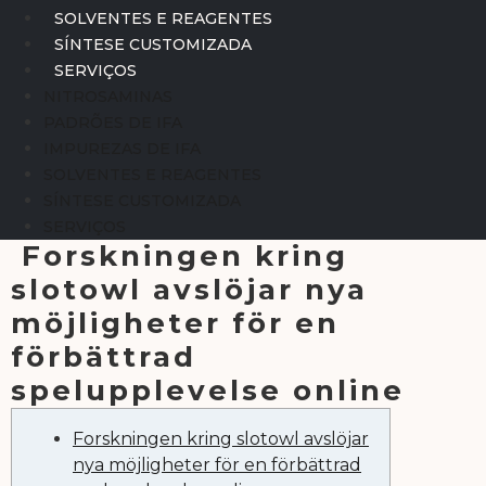
SOLVENTES E REAGENTES
SÍNTESE CUSTOMIZADA
SERVIÇOS
NITROSAMINAS
PADRÕES DE IFA
IMPUREZAS DE IFA
SOLVENTES E REAGENTES
SÍNTESE CUSTOMIZADA
SERVIÇOS
Forskningen kring
slotowl avslöjar nya
möjligheter för en
förbättrad
spelupplevelse online
Forskningen kring slotowl avslöjar
nya möjligheter för en förbättrad