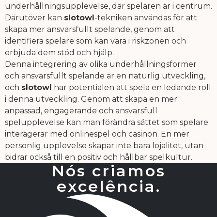
underhållningsupplevelse, där spelaren är i centrum.
Därutöver kan
slotowl
-tekniken användas för att
skapa mer ansvarsfullt spelande, genom att
identifiera spelare som kan vara i riskzonen och
erbjuda dem stöd och hjälp.
Denna integrering av olika underhållningsformer
och ansvarsfullt spelande är en naturlig utveckling,
och
slotowl
har potentialen att spela en ledande roll
i denna utveckling. Genom att skapa en mer
anpassad, engagerande och ansvarsfull
spelupplevelse kan man förändra sättet som spelare
interagerar med onlinespel och casinon. En mer
personlig upplevelse skapar inte bara lojalitet, utan
bidrar också till en positiv och hållbar spelkultur.
Nós criamos
excelência.