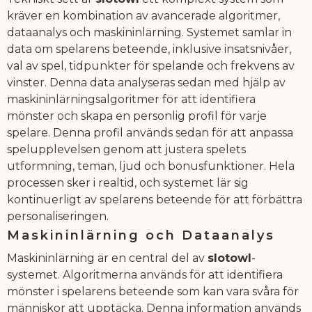
kräver en kombination av avancerade algoritmer,
dataanalys och maskininlärning. Systemet samlar in
data om spelarens beteende, inklusive insatsnivåer,
val av spel, tidpunkter för spelande och frekvens av
vinster. Denna data analyseras sedan med hjälp av
maskininlärningsalgoritmer för att identifiera
mönster och skapa en personlig profil för varje
spelare. Denna profil används sedan för att anpassa
spelupplevelsen genom att justera spelets
utformning, teman, ljud och bonusfunktioner. Hela
processen sker i realtid, och systemet lär sig
kontinuerligt av spelarens beteende för att förbättra
personaliseringen.
Maskininlärning och Dataanalys
Maskininlärning är en central del av
slotowl
-
systemet. Algoritmerna används för att identifiera
mönster i spelarens beteende som kan vara svåra för
människor att upptäcka. Denna information används