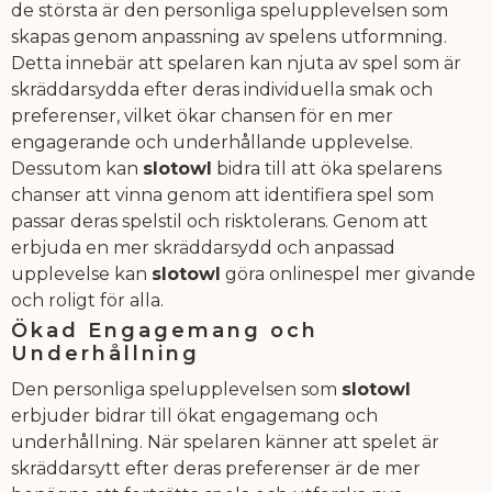
de största är den personliga spelupplevelsen som
skapas genom anpassning av spelens utformning.
Detta innebär att spelaren kan njuta av spel som är
skräddarsydda efter deras individuella smak och
preferenser, vilket ökar chansen för en mer
engagerande och underhållande upplevelse.
Dessutom kan
slotowl
bidra till att öka spelarens
chanser att vinna genom att identifiera spel som
passar deras spelstil och risktolerans. Genom att
erbjuda en mer skräddarsydd och anpassad
upplevelse kan
slotowl
göra onlinespel mer givande
och roligt för alla.
Ökad Engagemang och
Underhållning
Den personliga spelupplevelsen som
slotowl
erbjuder bidrar till ökat engagemang och
underhållning. När spelaren känner att spelet är
skräddarsytt efter deras preferenser är de mer