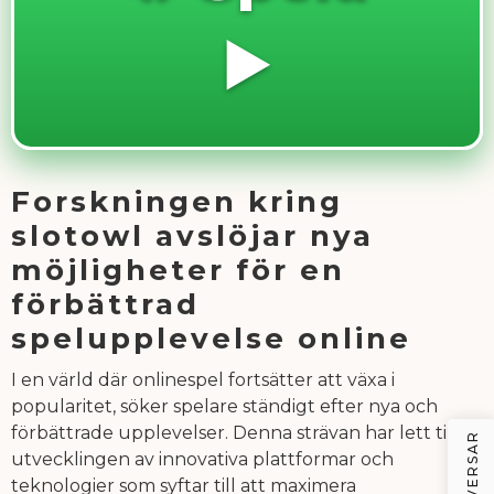
▶️
Forskningen kring
slotowl avslöjar nya
möjligheter för en
förbättrad
spelupplevelse online
I en värld där onlinespel fortsätter att växa i
popularitet, söker spelare ständigt efter nya och
förbättrade upplevelser. Denna strävan har lett till
utvecklingen av innovativa plattformar och
teknologier som syftar till att maximera