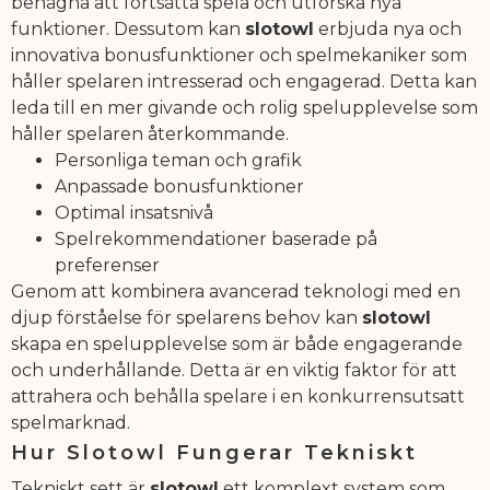
benägna att fortsätta spela och utforska nya
funktioner. Dessutom kan
slotowl
erbjuda nya och
innovativa bonusfunktioner och spelmekaniker som
håller spelaren intresserad och engagerad. Detta kan
leda till en mer givande och rolig spelupplevelse som
håller spelaren återkommande.
Personliga teman och grafik
Anpassade bonusfunktioner
Optimal insatsnivå
Spelrekommendationer baserade på
preferenser
Genom att kombinera avancerad teknologi med en
djup förståelse för spelarens behov kan
slotowl
skapa en spelupplevelse som är både engagerande
och underhållande. Detta är en viktig faktor för att
attrahera och behålla spelare i en konkurrensutsatt
spelmarknad.
Hur Slotowl Fungerar Tekniskt
Tekniskt sett är
slotowl
ett komplext system som