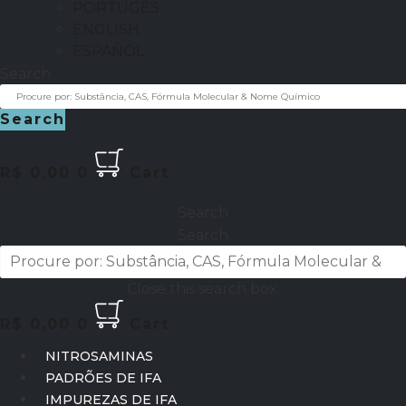
PORTUGÊS
ENGLISH
ESPAÑOL
Search
Search
R$
0,00
0
Cart
Search
Search
Close this search box.
R$
0,00
0
Cart
NITROSAMINAS
PADRÕES DE IFA
IMPUREZAS DE IFA