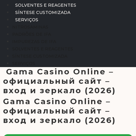
SOLVENTES E REAGENTES
SÍNTESE CUSTOMIZADA
SERVIÇOS
NITROSAMINAS
PADRÕES DE IFA
IMPUREZAS DE IFA
SOLVENTES E REAGENTES
SÍNTESE CUSTOMIZADA
SERVIÇOS
Gama Casino Online –
официальный сайт –
вход и зеркало (2026)
Gama Casino Online –
официальный сайт –
вход и зеркало (2026)