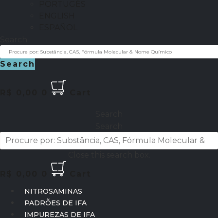
PORTUGÊS
ENGLISH
ESPAÑOL
Search
Search
R$
0,00
0
Cart
Search
Search
Close this search box.
R$
0,00
0
Cart
NITROSAMINAS
PADRÕES DE IFA
IMPUREZAS DE IFA