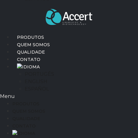
PRODUTOS
QUEM SOMOS
QUALIDADE
CONTATO
IDIOMA
PORTUGÊS
ENGLISH
ESPAÑOL
Menu
PRODUTOS
QUEM SOMOS
QUALIDADE
CONTATO
IDIOMA