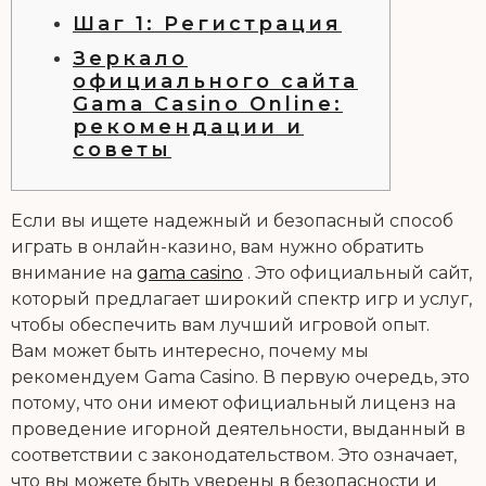
Шаг 1: Регистрация
Зеркало
официального сайта
Gama Casino Online:
рекомендации и
советы
Если вы ищете надежный и безопасный способ
играть в онлайн-казино, вам нужно обратить
внимание на
gama casino
. Это официальный сайт,
который предлагает широкий спектр игр и услуг,
чтобы обеспечить вам лучший игровой опыт.
Вам может быть интересно, почему мы
рекомендуем Gama Casino. В первую очередь, это
потому, что они имеют официальный лиценз на
проведение игорной деятельности, выданный в
соответствии с законодательством. Это означает,
что вы можете быть уверены в безопасности и