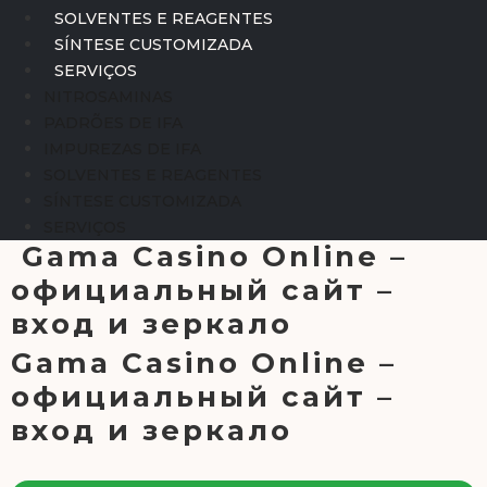
SOLVENTES E REAGENTES
SÍNTESE CUSTOMIZADA
SERVIÇOS
NITROSAMINAS
PADRÕES DE IFA
IMPUREZAS DE IFA
SOLVENTES E REAGENTES
SÍNTESE CUSTOMIZADA
SERVIÇOS
Gama Casino Online –
официальный сайт –
вход и зеркало
Gama Casino Online –
официальный сайт –
вход и зеркало