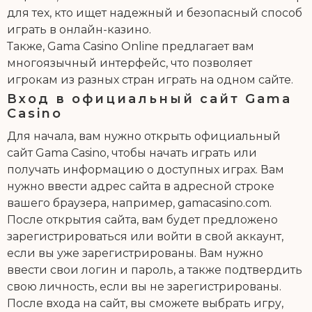
для тех, кто ищет надежный и безопасный способ
играть в онлайн-казино.
Также, Gama Casino Online предлагает вам
многоязычный интерфейс, что позволяет
игрокам из разных стран играть на одном сайте.
Вход в официальный сайт Gama
Casino
Для начала, вам нужно открыть официальный
сайт Gama Casino, чтобы начать играть или
получать информацию о доступных играх. Вам
нужно ввести адрес сайта в адресной строке
вашего браузера, например, gamacasino.com.
После открытия сайта, вам будет предложено
зарегистрироваться или войти в свой аккаунт,
если вы уже зарегистрированы. Вам нужно
ввести свои логин и пароль, а также подтвердить
свою личность, если вы не зарегистрированы.
После входа на сайт, вы сможете выбрать игру,