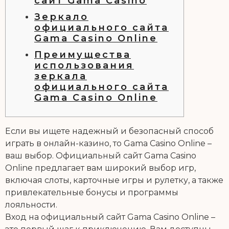
сайт Gama Casino
Зеркало
официального сайта
Gama Casino Online
Преимущества
использования
зеркала
официального сайта
Gama Casino Online
Если вы ищете надежный и безопасный способ
играть в онлайн-казино, то Gama Casino Online –
ваш выбор. Официальный сайт Gama Casino
Online предлагает вам широкий выбор игр,
включая слоты, карточные игры и рулетку, а также
привлекательные бонусы и программы
лояльности.
Вход на официальный сайт Gama Casino Online –