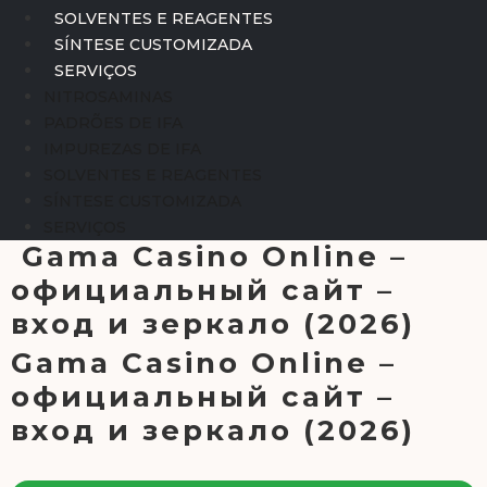
SOLVENTES E REAGENTES
SÍNTESE CUSTOMIZADA
SERVIÇOS
NITROSAMINAS
PADRÕES DE IFA
IMPUREZAS DE IFA
SOLVENTES E REAGENTES
SÍNTESE CUSTOMIZADA
SERVIÇOS
Gama Casino Online –
официальный сайт –
вход и зеркало (2026)
Gama Casino Online –
официальный сайт –
вход и зеркало (2026)