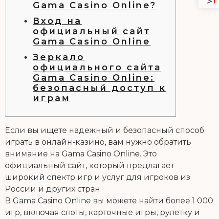
Gama Casino Online?
Вход на
официальный сайт
Gama Casino Online
Зеркало
официального сайта
Gama Casino Online:
безопасный доступ к
играм
Если вы ищете надежный и безопасный способ
играть в онлайн-казино, вам нужно обратить
внимание на Gama Casino Online. Это
официальный сайт, который предлагает
широкий спектр игр и услуг для игроков из
России и других стран.
В Gama Casino Online вы можете найти более 1 000
игр, включая слоты, карточные игры, рулетку и