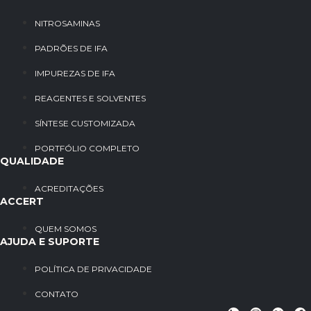
NITROSAMINAS
PADRÕES DE IFA
IMPUREZAS DE IFA
REAGENTES E SOLVENTES
SÍNTESE CUSTOMIZADA
PORTFÓLIO COMPLETO
QUALIDADE
ACREDITAÇÕES
ACCERT
QUEM SOMOS
AJUDA E SUPORTE
POLÍTICA DE PRIVACIDADE
CONTATO