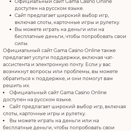
Официальный сайт Gama Casino Online
доступен на русском языке.
Сайт предлагает широкий выбор игр,
включая слоты, карточные игры и рулетку.
Вы можете играть на деньги или на
бесплатные деньги, чтобы попробовать свои
силы.
Официальный сайт Gama Casino Online также
предлагает услуги поддержки, включая чат-
ассистента и электронную почту. Если у вас
возникнут вопросы или проблемы, вы можете
обратиться к поддержке, и они помогут вам
решить их.
Официальный сайт Gama Casino Online
доступен на русском языке.
Сайт предлагает широкий выбор игр, включая
слоты, карточные игры и рулетку.
Вы можете играть на деньги или на
бесплатные деньги, чтобы попробовать свои